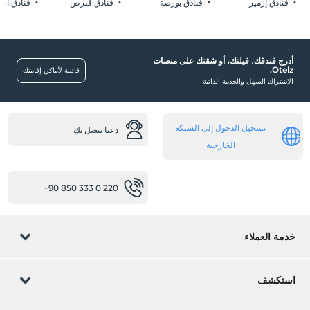
فنادق إزمير
فنادق بورصة
فنادق قبرص
فنادق أضن
سوق
خدمات التنظيف
خدمة التنظيف اليومية
أدرج فندقك، فيلتك، أو شقتك على منصات
Otelz.
قائمة لأماكن إقامتك
أخرى
الاشتراك السهل والخدمة الذاتية
تكييف
خدمات ترفيهية
تسجيل الدخول إلى الشبكة
دعنا نتصل بك
الخارجية
عروض ليلية
الرسوم المتحركة الناعمة
+90 850 333 0 220
غرف
غرف عائلية
غرف بأبواب متصلة
خدمة العملاء
صحة
إدارة الحجز
سهولة الوصول إلى المستشفى (15 دقيقة)
استكشف
طبيب (خدمة خارجية)