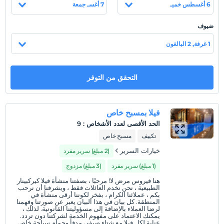
6 أغسطس خميـ
7 أغسـ جمعة
ضيوف
عرض على الخريطة
1 غرفة, 2 البالغون
سياسات الفندق
التحقق من التوفر
تسجيل الوصول
بعد 15:00
فيلا بمسبح خاص
تسجيل المغادرة
الحد الأقصى لعدد الأشخاص
:
9
قبل 12:00
تكييف
مسبح خاص
حيوانات أليفة
خيارات السرير
(2 مبلغ) سرير مفرد
غير مسموح بالحيوانات الأليفة
(1 مبلغ) سرير مفرد
(3 مبلغ) مزدوج
التدخين
ممنوع التدخين في الغرفة
هنا فيروس مرض لا! مرحبًا ، بصفتنا منشأة فيلا كيركبينار
الطبيعية ، نحن نخدم العائلات فقط ، ويشرفنا أن نرحب
بكم ، عملائنا الكرام ، بفخر لكوننا أرقى منشأة في
ساعات تسجيل الوصول
المنطقة. كل بيان في هذا البيان يعبر عن صورتنا وفهمنا
لرضا العملاء بالإضافة إلى مسؤوليتنا القانونية. لذلك ،
طفل (أطفال)
يمكنك الاعتماد على مفهوم الخدمة لشركتنا دون تردد.
عناية لكل فيلا مع شتاء صيفي مدفأ وحمام سباحة خاص