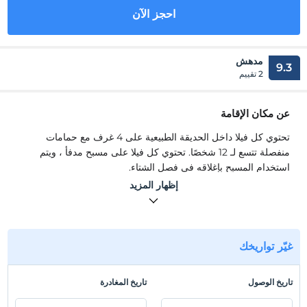
احجز الآن
مدهش
9.3
2 تقييم
عن مكان الإقامة
تحتوي كل فيلا داخل الحديقة الطبيعية على 4 غرف مع حمامات
منفصلة تتسع لـ 12 شخصًا. تحتوي كل فيلا على مسبح مدفأ ، ويتم
استخدام المسبح بإغلاقه في فصل الشتاء.
تحتوي كل فيلا داخل الحديقة الطبيعية على 4 غرف مع حمامات
إظهار المزيد
منفصلة تتسع لـ 12 شخصًا. تحتوي كل فيلا على مسبح مُدفأ ، ويتم
استخدام المسبح بإغلاقه في فصل الشتاء.
موقع
غيّر تواريخك
يقع Natural Garden Kirkpinar بالقرب من البحيرة والمطاعم
بجوار الجداول التي تنقل المياه النظيفة إلى بحيرة Sapanca. إنه على
تاريخ الوصول
تاريخ المغادرة
بعد 5-10 دقائق سيرا على الأقدام من مركز كيركبينار وعلى مقربة
من أماكن الإفطار والمطاعم الشعبية في المنطقة.