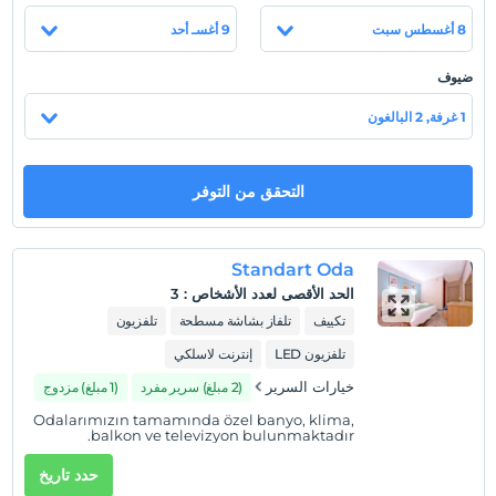
شاطئ
8 أغسطس سبت
9 أغسـ أحد
Ölüdeniz Plajı'na 2 km mesafededir.
ضيوف
1 غرفة, 2 البالغون
عرض على الخريطة
التحقق من التوفر
سياسات الفندق
تسجيل الوصول
بعد 14:00
Standart Oda
الحد الأقصى لعدد الأشخاص
:
3
تسجيل المغادرة
تكييف
تلفاز بشاشة مسطحة
تلفزيون
قبل 12:00
تلفزيون LED
إنترنت لاسلكي
حيوانات أليفة
غير مسموح بالحيوانات الأليفة
خيارات السرير
(2 مبلغ) سرير مفرد
(1 مبلغ) مزدوج
Odalarımızın tamamında özel banyo, klima,
التدخين
balkon ve televizyon bulunmaktadır.
مناطق التدخين متوفرة
حدد تاريخ
ساعات تسجيل الوصول