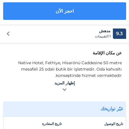
احجز الآن
مدهش
9.3
1 التقييمات
عن مكان الإقامة
Native Hotel, Fethiye, Hisarönü Caddesine 50 metre
mesafeli 25 odalı butik bir işletmedir. Oda kahvaltı
konseptinde hizmet vermektedir.
Odalarında klima, Wi-Fi, TV, banyo, duş, saç kurutma
إظهار المزيد
makinesi ve balkon gibi olanaklar mevcuttur.
موقع
Muğla Fethiye' nin Hisarönü Caddesi'nde
غيّر تواريخك
konumlanmaktadır. Fethiye Şehir Merkezi'ne 7 km,
Dalaman Havalimanı'na 55 km mesafededir.
تاريخ الوصول
تاريخ المغادرة