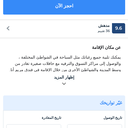
احجز الآن
مدهش
9.6
36 تقييم
عن مكان الإقامة
يمكنك تلبية جميع رغباتك مثل السباحة في الشواطئ المختلفة ،
والوصول إلى مراكز التسوق والترفيه مع حافلات صغيرة تغادر من
وسط المدينة والشواطئ الأخرى من خلال الإقامة في فندق مريم أنا.
يوجد 70 غرفة عادية وجناح وتكييف وتليفون وقنوات فضائية وبث
إظهار المزيد
موسيقى وتلفاز وبار صغير وحمام / تواليت ومجفف شعر وشرفة.
جميع الغرف التي تضم 160 سريرًا هي مثال على الأناقة البسيطة.
يمكنك تلبية جميع رغباتك مثل السباحة في شواطئ مختلفة ، والوصول
غيّر تواريخك
إلى مراكز التسوق والترفيه مع حافلات صغيرة تغادر من وسط المدينة
والشواطئ الأخرى عن طريق الإقامة في فندق مريم أنا.
<؟ xml: بادئة
مساحة الأسماء = "o" ns = "urn: schemas-microsoft-com: office: office"
تاريخ الوصول
تاريخ المغادرة
/>