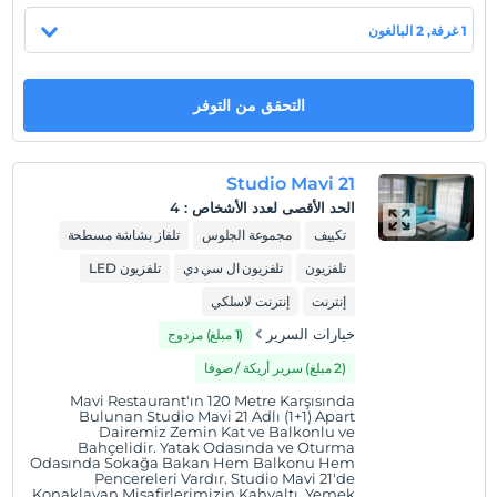
yararlanabilmek için Mavi Restaurant & Bistro’ya
1 غرفة, 2 البالغون
gelmeleri gerekmektedir. Apart dairelerimizde mutfak
(ankastre ocak, fırın, mikrodalga fırın, tost makinesi,
çaydanlık, çamaşır makinesi, çamaşır kurutma teli,
التحقق من التوفر
bulaşık makinesi, ütü, ütü masası, saç kurutma makinesi,
havlu ve banyo ürünleri mevcuttur.
موقع
Studio Mavi 21
الحد الأقصى لعدد الأشخاص
:
4
Aydın Didim'de konumlanmaktadır.
تكييف
مجموعة الجلوس
تلفاز بشاشة مسطحة
تلفزيون
تلفزيون ال سي دي
تلفزيون LED
عرض على الخريطة
إنترنت
إنترنت لاسلكي
خيارات السرير
(1 مبلغ) مزدوج
(2 مبلغ) سرير أريكة / صوفا
سياسات الفندق
Mavi Restaurant'ın 120 Metre Karşısında
تسجيل الوصول
Bulunan Studio Mavi 21 Adlı (1+1) Apart
Dairemiz Zemin Kat ve Balkonlu ve
بعد 15:00
Bahçelidir. Yatak Odasında ve Oturma
Odasında Sokağa Bakan Hem Balkonu Hem
تسجيل المغادرة
Pencereleri Vardır. Studio Mavi 21'de
Konaklayan Misafirlerimizin Kahvaltı, Yemek