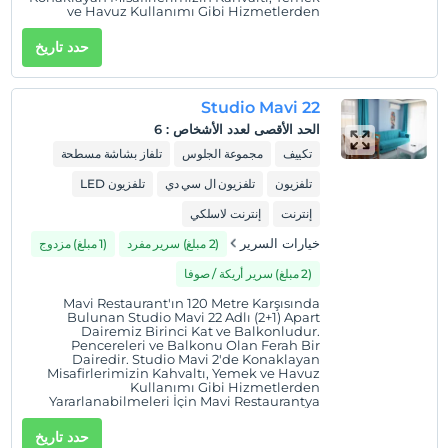
قبل 12:00
ve Havuz Kullanımı Gibi Hizmetlerden
Yararlanabilmeleri İçin Mavi Restaurant &
حيوانات أليفة
Bistro'ya Gelmeleri Gerekmektedir.
حدد تاريخ
يمكن استيعاب الحيوانات الأليفة التي يصل وزنها إلى 5 كجم.
التدخين
Studio Mavi 22
ممنوع التدخين في الغرفة
الحد الأقصى لعدد الأشخاص
:
6
ساعات تسجيل الوصول
تكييف
مجموعة الجلوس
تلفاز بشاشة مسطحة
يمكن الوصول إلى المنشأة بين 09:00 – 22:00. خارج هذه الساعات،
تلفزيون
تلفزيون ال سي دي
تلفزيون LED
تكون بوابة الدخول مغلقة.
إنترنت
إنترنت لاسلكي
طفل (أطفال)
الأطفال الرضع حتى سن 2 مجانيون.
خيارات السرير
(2 مبلغ) سرير مفرد
(1 مبلغ) مزدوج
1 الطفل (الأطفال) الذين تقل أعمارهم عن 3 مجانيون لكل غرفة
(2 مبلغ) سرير أريكة / صوفا
Mavi Restaurant'ın 120 Metre Karşısında
Bulunan Studio Mavi 22 Adlı (2+1) Apart
Dairemiz Birinci Kat ve Balkonludur.
Pencereleri ve Balkonu Olan Ferah Bir
Dairedir. Studio Mavi 2'de Konaklayan
Misafirlerimizin Kahvaltı, Yemek ve Havuz
Kullanımı Gibi Hizmetlerden
Yararlanabilmeleri İçin Mavi Restaurantya
Gelmeleri Gerekmektedir.
حدد تاريخ