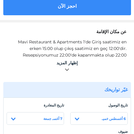
احجز الآن
عن مكان الإقامة
Mavi Restaurant & Apartments 1'de Giriş saatimiz en
erken 15:00 olup çıkış saatimiz en geç 12:00'dir.
Resepsiyonumuz 22:00'de kapanmakta olup 22:00
sonrası giriş alamamaktayız.
إظهار المزيد
Mavi Restaurant hizmetinin yanında apart daire ve otel
odası konseptinde konaklama hizmeti vermektedir. Tüm
konaklamalarda fiyatlandırmamız kişi sayısına göre
غيّر تواريخك
yapılmaktadır. Restoran alanı içerisinde bulunan ofisimiz
resepsiyon olarak kullanılmaktadır.
تاريخ الوصول
تاريخ المغادرة
Apart daire konseptlerimiz restoran ve yüzme alanı
dışarısında olup rezervasyon yaptığınız apart daireye
6 أغسطس خميـ
7 أغسـ جمعة
göre 100 ila 200 metre yürüme mesafesindedir. Apart
dairelerde kalan misafirlerimizin tesis imkanlarından
ضيوف