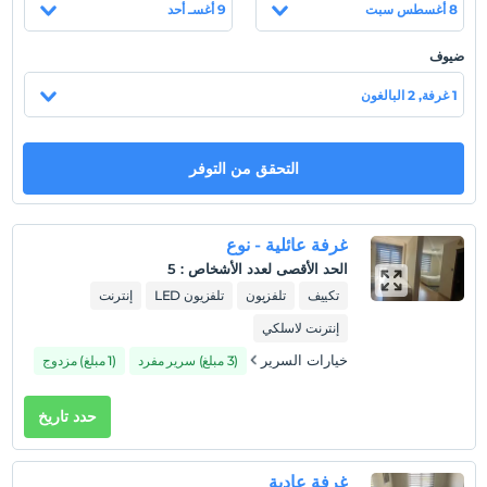
8 أغسطس سبت
9 أغسـ أحد
الاسترخاء فيها. يوفر Korkmaz Residence خدمة الواي فاي
المجانية في جميع أنحاء الفندق.
ضيوف
موقع
1 غرفة, 2 البالغون
تقع جامعة إرجييس على بعد 2.8 كم. يقع مطار Erkilet على بعد 7.5
كم من Korkmaz Residence. تقع ثكنات الجناح على بعد 1.2 كم. يقع
مركز التسوق Forum على بعد 1.8 كم. يقع وسط المدينة على مسافة
التحقق من التوفر
قريبة.
غرفة عائلية - نوع
عرض على الخريطة
الحد الأقصى لعدد الأشخاص
:
5
تكييف
تلفزيون
تلفزيون LED
إنترنت
إنترنت لاسلكي
سياسات الفندق
خيارات السرير
(3 مبلغ) سرير مفرد
(1 مبلغ) مزدوج
تسجيل الوصول
بعد 10:00
حدد تاريخ
تسجيل المغادرة
قبل 14:00
غرفة عادية