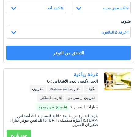
الاستشهاد 25 كم. إلى تروي ، 80 كم. إلى Assos / Behramkale.
8 أغسطس سبت
9 أغسـ أحد
تقع جبال كاز ، حيث أقيمت أول مسابقة جمال في التاريخ ، على بعد
حوالي 100 كيلومتر. تقع جميع المطاعم والبازارات والمعالم التاريخية
ضيوف
على مسافة قريبة.
1 غرفة, 2 البالغون
عرض على الخريطة
التحقق من التوفر
سياسات الفندق
غرفة رباعية
تسجيل الوصول
الحد الأقصى لعدد الأشخاص
:
6
بعد 14:00
تكييف
تلفاز بشاشة مسطحة
تلفزيون
تسجيل المغادرة
تلفزيون ال سي دي
إنترنت لاسلكي
قبل 12:00
خيارات السرير
(4 مبلغ) سرير مفرد
حيوانات أليفة
غرفتنا عبارة عن غرفة عائلية اقتصادية لـ4 أشخاص.
غير مسموح بالحيوانات الأليفة
ISTER 4 أسرّة منفصلة ، ISTER 1 للبالغين يتوفر خياران
صغيران للسرير
التدخين
حدد تاريخ
ممنوع التدخين في الغرفة