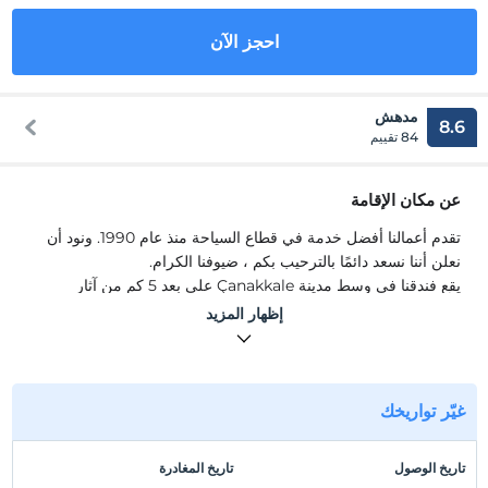
احجز الآن
مدهش
8.6
84 تقييم
عن مكان الإقامة
تقدم أعمالنا أفضل خدمة في قطاع السياحة منذ عام 1990. ونود أن
نعلن أننا نسعد دائمًا بالترحيب بكم ، ضيوفنا الكرام.
يقع فندقنا في وسط مدينة Çanakkale على بعد 5 كم من آثار
الاستشهاد ، وعلى بعد 25 كم من طروادة ، Assos / Behramkale
إظهار المزيد
80 كم ، وحوالي 100 كم من جبال Kaz ، حيث أقيمت مسابقة الجمال
الأولى في التاريخ .. المطعم بأكمله على مسافة قريبة المسافة إلى
البازار والرموز التاريخية .. إنه يقدم أفضل خدمة في قطاعه ، ضيوفنا
الكرام ، نود أن نعلن أنه يسعدنا دائمًا أن نرحب بكم.
غيّر تواريخك
موقع
تاريخ الوصول
تاريخ المغادرة
يقع فندقنا في وسط مدينة Çanakkale على بعد 5 كم. - آثار