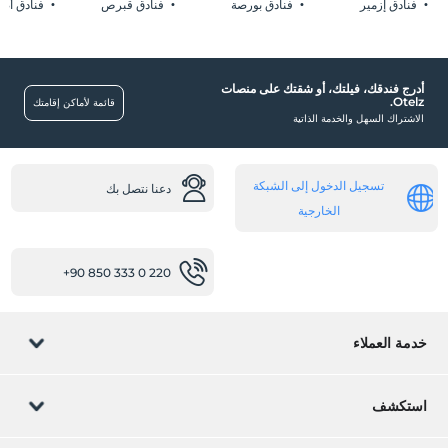
فنادق إزمير
فنادق بورصة
فنادق قبرص
فنادق أضن
كرسي اطفال في المطعم
غرف
غرف عائلية
أدرج فندقك، فيلتك، أو شقتك على منصات
Otelz.
قائمة لأماكن إقامتك
غرف ممنوع فيها التدخين
الاشتراك السهل والخدمة الذاتية
أخرى
تدفئة
تسجيل الدخول إلى الشبكة
دعنا نتصل بك
تكييف
الخارجية
مطعم (بوفيه مفتوح)
+90 850 333 0 220
مطعم داخلي
غرفة الإفطار
أماكن العمل
خدمة العملاء
فاكس / صورة
إدارة الحجز
الماسح الضوئي
استكشف
طابعة