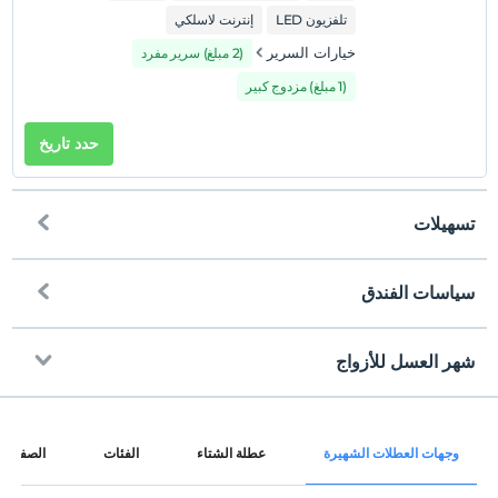
تلفزيون LED
إنترنت لاسلكي
خيارات السرير
(2 مبلغ) سرير مفرد
(1 مبلغ) مزدوج كبير
حدد تاريخ
تسهيلات
سياسات الفندق
إنترنت
تسجيل الوصول
مجاني Wi-Fi
بعد 14:00
شهر العسل للأزواج
المناطق المشتركة وجميع الغرف
تسجيل المغادرة
قبل 12:00
خدمة النبيذ في الغرفة
حيوانات أليفة
وجهات العطلات الشهيرة
عطلة الشتاء
الفئات
الصفحات
غير مسموح بالحيوانات الأليفة
سلة فواكه في الغرفة