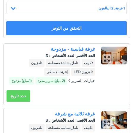
1 غرفة, 2 البالغون
عرض على الخريطة
التحقق من التوفر
سياسات الفندق
تسجيل الوصول
غرفة قياسية - مزدوجة
بعد 14:00
الحد الأقصى لعدد الأشخاص
:
3
تكييف
تلفاز بشاشة مسطحة
تلفزيون
تسجيل المغادرة
قبل 12:00
تلفزيون LED
إنترنت لاسلكي
حيوانات أليفة
خيارات السرير
(2 مبلغ) سرير مفرد
(1 مبلغ) مزدوج
غير مسموح بالحيوانات الأليفة
حدد تاريخ
التدخين
ممنوع التدخين في الغرفة
طفل (أطفال)
غرفة ثلاثية مع شرفة
الأطفال الرضع حتى سن 2 مجانيون.
الحد الأقصى لعدد الأشخاص
:
3
1 الطفل (الأطفال) الذين تقل أعمارهم عن 6 مجانيون لكل غرفة
تكييف
تلفاز بشاشة مسطحة
تلفزيون