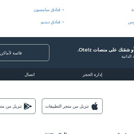
ة
فنادق سامسون
وس
فنادق ديديم
 شقتك على منصات Otelz.
قائمة لأماكن
الذاتية
إدارة الحجز
اتصال
تنزيل من متجر التطبيقات
تنزيل من متجر e Play