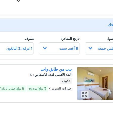
يخك
وصول
تاريخ المغادرة
ضيوف
8 أغسـ سبت
1 غرفة, 2 البالغون
بيت من طابق واحد
الحد الأقصى لعدد الأشخاص
:
3
تكييف
خيارات السرير
(1 مبلغ) مزدوج
(1 مبلغ) سرير أريكة / صوفا