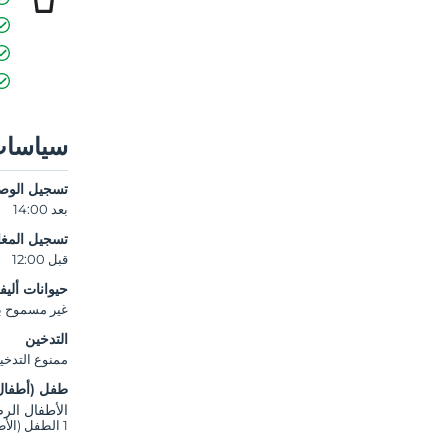
سياسات
تسجيل الوص
بعد 14:00
تسجيل المغا
قبل 12:00
حيوانات أليف
غير مسموح بال
التدخين
ممنوع التدخي
طفل (أطفال
الأطفال الرضع ح
1 الطفل (الأطفال) الذين تقل أعمارهم عن 6 مجانيون لكل غرفة