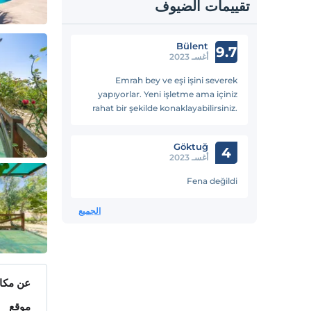
تقييمات الضيوف
Bülent
9.7
أغسـ 2023
Emrah bey ve eşi işini severek
yapıyorlar. Yeni işletme ama içiniz
rahat bir şekilde konaklayabilirsiniz.
Doğa ile iç içe bir konumda, huzurlu
bir ortam.
Göktuğ
4
أغسـ 2023
Fena değildi
الجميع
عن مكان
موقع