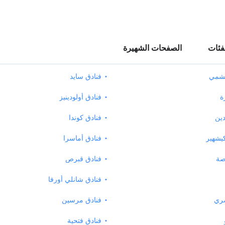
فئات
الصفحات الشهيرة
يشمي
فنادق سايد
ة
فنادق أولودينيز
دين
فنادق كوندا
يشهير
فنادق أماسرا
صة
فنادق قبرص
فنادق شانلي أورفا
صري
فنادق مرسين
فنادق فتحية