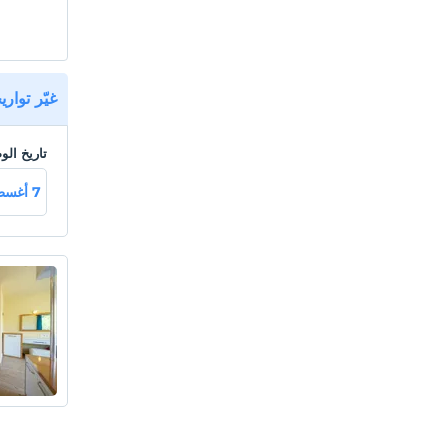
غيّر توار
تاريخ ال
7 أغسطس جمعة