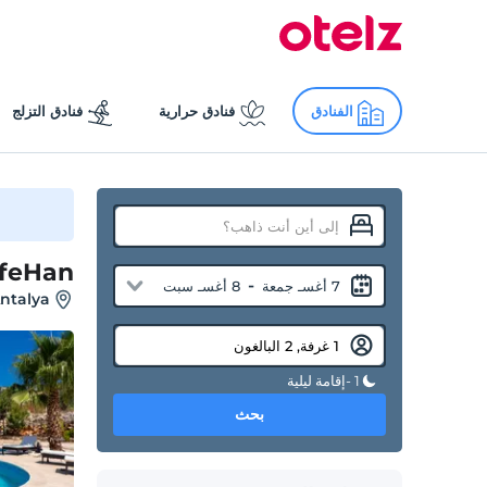
الفنادق
فنادق حرارية
فنادق التزلج
feHan
-
7 أغسـ جمعة
8 أغسـ سبت
Antalya
1 -إقامة ليلية
بحث