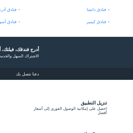
فنادق داتشا
فنادق أدرن
فنادق كيمير
فنادق آس
أدرج فندقك، فيلتك، أو
الاشتراك السهل والخدمة 
دعنا نتصل بك
تنزيل التطبيق
احصل على إمكانية الوصول الفوري إلى أسعار
أفضل