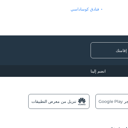
فنادق كوساداسي
 إقامتك
انضم إلينا
Googl
تنزيل من معرض التطبيقات