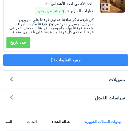
الحد الأقصى لعدد الأشخاص
:
2
خيارات السرير
(2 مبلغ) سرير مفرد
كل غرفة تذكر ثقافتنا. تحتوي غرفتنا على سريرين
مفردين أو سرير مفرد مزدوج. غرفتنا مكيفة الهواء
وثلاجة. غرفتنا بها حمام ومرحاض. هناك مجفف شعر في
غرفتنا. تحتوي كل غرفة من غرفنا على تلفزيون وغلاية.
حدد تاريخ
جميع التعليقات (1)
تسهيلات
سياسات الفندق
إنترنت
تسجيل الوصول
مجاني Wi-Fi
بعد 13:00
وجهات العطلات الشهيرة
عطلة الشتاء
الفئات
الصفحات
المناطق المشتركة وجميع الغرف
تسجيل المغادرة
قبل 12:00