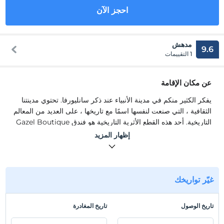
احجز الآن
مدهش
9.6
1 التقييمات
عن مكان الإقامة
يفكر الكثير منكم في مدينة الأنبياء عند ذكر سانليورفا. تحتوي مدينتنا
الثقافية ، التي صنعت لنفسها اسمًا مع تاريخها ، على العديد من المعالم
التاريخية. أحد هذه القطع الأثرية التاريخية هو فندق Gazel Boutique
Hotel ، الذي يخضع لحماية مجلس الآثار.
إظهار المزيد
يتيح لك فندق Gazel Boutique Hotel ، الذي يعود تاريخه إلى ما
يقرب من 500 عام ، تنفس الهواء التاريخي. يسعدنا أن نرحب بكم في
فندقنا الثقافي الأصيل.
غيّر تواريخك
موقع
يقع فندق Gazel البوتيكي عبر Balikligol مباشرةً. وقوف السيارات
تاريخ الوصول
تاريخ المغادرة
متاح في فندقنا.