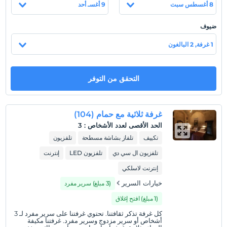
8 أغسطس سبت
9 أغسـ أحد
عرض على الخريطة
ضيوف
1 غرفة, 2 البالغون
سياسات الفندق
التحقق من التوفر
تسجيل الوصول
بعد 13:00
تسجيل المغادرة
غرفة ثلاثية مع حمام (104)
قبل 12:00
الحد الأقصى لعدد الأشخاص
:
3
حيوانات أليفة
تكييف
تلفاز بشاشة مسطحة
تلفزيون
غير مسموح بالحيوانات الأليفة
تلفزيون ال سي دي
تلفزيون LED
إنترنت
التدخين
إنترنت لاسلكي
ممنوع التدخين في الغرفة
خيارات السرير
(3 مبلغ) سرير مفرد
ساعات تسجيل الوصول
(1 مبلغ) افتح إغلاق
طفل (أطفال)
كل غرفة تذكر ثقافتنا. تحتوي غرفتنا على سرير مفرد لـ 3
الأطفال الرضع حتى سن 2 مجانيون.
أشخاص أو سرير مزدوج وسرير مفرد. غرفتنا مكيفة