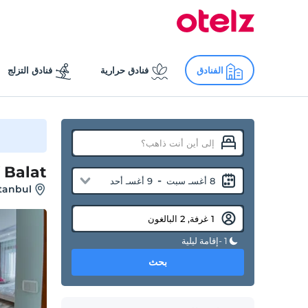
الفنادق
فنادق حرارية
فنادق التزلج
 Balat
-
8 أغسـ سبت
9 أغسـ أحد
stanbul
1 -إقامة ليلية
بحث