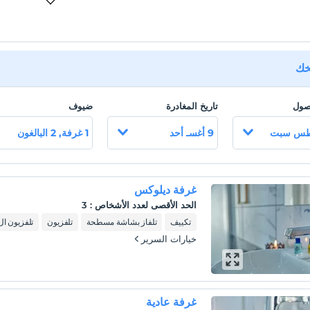
يخك
وصول
تاريخ المغادرة
ضيوف
9 أغسـ أحد
1 غرفة, 2 البالغون
غرفة ديلوكس
الحد الأقصى لعدد الأشخاص
:
3
تكييف
تلفاز بشاشة مسطحة
تلفزيون
تلفزيون ا
خيارات السرير
غرفة عادية