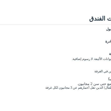
 الفندق
ول
درة
ة
نات الأليفة. لا رسوم إضافية.
ن في الغرفة
)
تى سن 2 مجانيون.