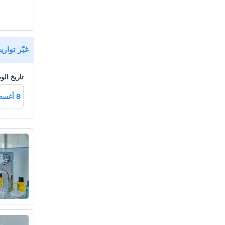
غيّر توار
تاريخ ال
8 أغسطس سبت