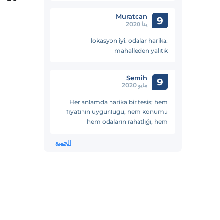
diyebilirim. Saygılarımla.
Muratcan
9
ينا 2020
lokasyon iyi. odalar harika.
mahalleden yalıtık
Semih
9
مايو 2020
Her anlamda harika bir tesis; hem
fiyatının uygunluğu, hem konumu
hem odaların rahatlığı, hem
banyonun genişliği olsun, kesinlikle
İstanbuldaki en iyi tesislerden ilk 3e
الجميع
girecektir herkese öneririm deneyin,
pişman olmayacaksınız (: