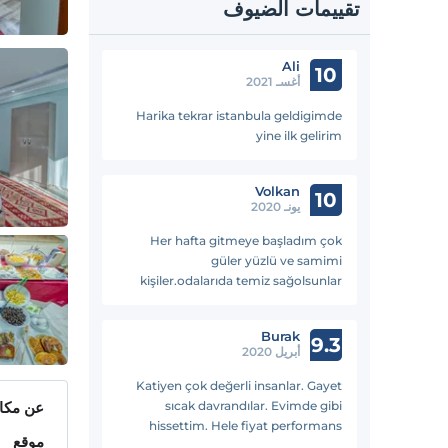
تقييمات الضيوف
Ali
10
أغسـ 2021
Harika tekrar istanbula geldigimde
yine ilk gelirim
Volkan
10
يونـ 2020
Her hafta gitmeye başladım çok
güler yüzlü ve samimi
kişiler.odalarıda temiz sağolsunlar
motorumada sahip çıkıyorlar😊
Burak
9.3
أبريل 2020
Katiyen çok değerli insanlar. Gayet
sıcak davrandılar. Evimde gibi
عن مكان
hissettim. Hele fiyat performans
موقع
oranına gelirsek mükemmel