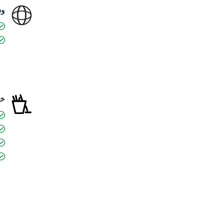
وس
خد