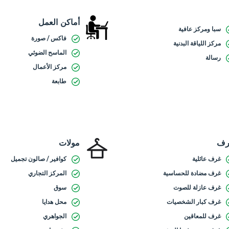
أماكن العمل
سبا ومركز عافية
فاكس / صورة
مركز اللياقة البدنية
الماسح الضوئي
رسالة
مركز الأعمال
طابعة
رف
مولات
غرف عائلية
كوافير / صالون تجميل
غرف مضادة للحساسية
المركز التجاري
غرف عازلة للصوت
سوق
غرف كبار الشخصيات
محل هدايا
غرف للمعاقين
الجواهري