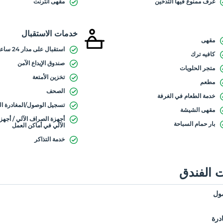
غرف ممنوع فيها التدخين
مقهى انترنت
خدمات الاستقبال
مقهى
استقبال على مدار 24 ساعة
كافيه ترك
صندوق الإيداع الآمن
متجر الحلويات
تخزين الأمتعة
مطعم
الصحف
خدمة الطعام في الغرفة
تسجيل الوصول/المغادرة ا
مقهى الشيشة
أجهزة الصراف الآلي / أجه
بار حمام السباحة
الآلي في أماكن العمل
خدمة التذاكر
 الفندق
ول
درة