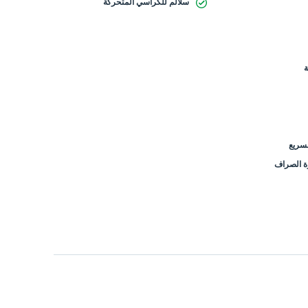
سلالم للكراسي المتحركة
لسريع
زة الصراف