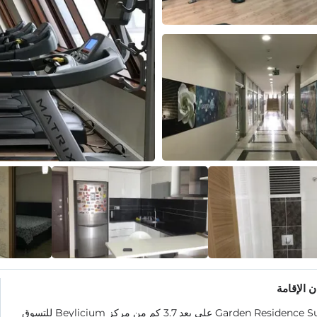
 الإقامة
يقع Garden Residence Suite على بعد 3.7 كم من مركز Beylicium للتسوق