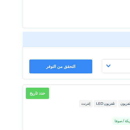
3 لكل غرفة. مجانًا للطفال (الأطفال) الذين تقل أعمارهم عن
4
التحقق من التوفر
حدد تاريخ
لفزيون
تلفزيون LED
إنترنت