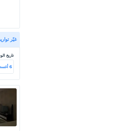
غيّر توار
تاريخ ال
6 أغسطس خميـ