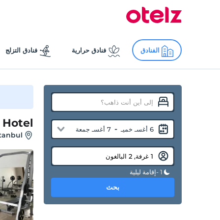
الفنادق
فنادق حرارية
فنادق التزلج
 Hotel
-
6 أغسـ خميـ
7 أغسـ جمعة
stanbul
1 -إقامة ليلية
بحث