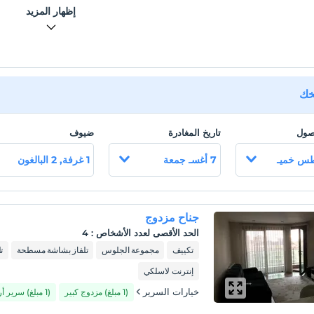
إظهار المزيد
يخك
وصول
تاريخ المغادرة
ضيوف
7 أغسـ جمعة
1 غرفة, 2 البالغون
جناح مزدوج
الحد الأقصى لعدد الأشخاص
:
4
تكييف
مجموعة الجلوس
تلفاز بشاشة مسطحة
ت
إنترنت لاسلكي
خيارات السرير
(1 مبلغ) مزدوج كبير
(1 مبلغ) سرير أريكة / صوفا