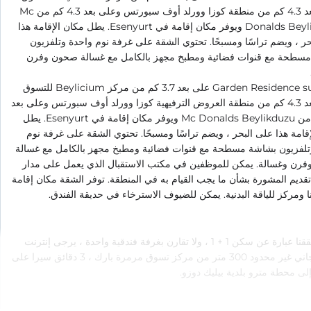
وعلى بعد 4.3 كم من منطقة كوزا وورلد أوف سبورتس وعلى بعد 4.3 كم من Mc
Donalds Beylikduzu ويوفر مكان إقامة في Esenyurt. يطل مكان الإقامة هذا
ر ، ويضم تراسًا ومسبحًا. تحتوي الشقة على غرفة نوم واحدة وتلفزيون
سطحة مع قنوات فضائية ومطبخ مجهز بالكامل مع غسالة صحون وفرن
يقع Garden Residence suite على بعد 3.7 كم من مركز Beylicium للتسوق
وعلى بعد 4.3 كم من منطقة العروض الترفيهية كوزا وورلد أوف سبورتس وعلى بعد
4.3 كم من Mc Donalds Beylikduzu ويوفر مكان إقامة في Esenyurt. يطل
قامة هذا على البحر ، ويضم تراسًا ومسبحًا. تحتوي الشقة على غرفة نوم
تلفزيون بشاشة مسطحة مع قنوات فضائية ومطبخ مجهز بالكامل مع غسالة
رن وغسالة. يمكن للموظفين في مكتب الاستقبال الذي يعمل على مدار
قديم المشورة بشأن ما يجب القيام به في المنطقة. توفر الشقة مكان إقامة
 ومركز للياقة البدنية. يمكن للضيوف الاسترخاء في حديقة الفندق.
جميع شققنا عبارة عن سكن 1 + 1 ، ولا تقارن بغرفة فندقية واحدة ، يرجى إنترنت
فايبر مجاني غير محدود 300 متر من مركز تسوق مرمرة بارك ، 3 دقائق سيرا على
إلى محطة مترو بلدية بيليك دوزو.