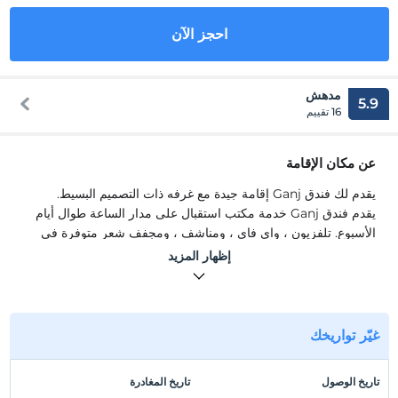
احجز الآن
مدهش
5.9
16 تقييم
عن مكان الإقامة
يقدم لك فندق Ganj إقامة جيدة مع غرفه ذات التصميم البسيط.
يقدم فندق Ganj خدمة مكتب استقبال على مدار الساعة طوال أيام
الأسبوع. تلفزيون ، واي فاي ، ومناشف ، ومجفف شعر متوفرة في
الغرف. & nbsp؛
إظهار المزيد
موقع
المرفق هو 2 دقيقة من ميدان تقسيم. على مسافة قريبة.
غيّر تواريخك
عرض على الخريطة
تاريخ الوصول
تاريخ المغادرة