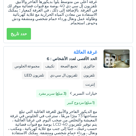
غرفة أعلى من متوسط يلوا بديكورها الفاخر والأنيق.
ساعات تسجيل الوصول
تلفزيون إل سي دي 40 بوصة مع قنوات فضائية موفر لك
في الغرفة. بالإضافة إلى ذلك ، في الغرفة كمعيار ؛ يمكنك
طفل (أطفال)
الاستفادة من معادن المياه الحرارية مع غلاية كهربائية
الأطفال الرضع حتى سن 2 مجانيون.
وطاولة عمل ونعال ورداء حمام شخصي ومنشفة ودش
وحوض استحمام.
1 الطفل (الأطفال) الذين تقل أعمارهم عن 6 مجانيون لكل غرفة
حدد تاريخ
غرفة العائلة
الحد الأقصى لعدد الأشخاص
:
6
جاكوزي
تجمع الصحة
تكييف
مجموعة الجلوس
تلفزيون
تلفزيون ال سي دي
تلفزيون LED
إنترنت
خيارات السرير
(3 مبلغ) سرير مفرد
(1 مبلغ) مزدوج كبير
مع الديكور الفاخر والأنيق للغرفة العائلية التي تبلغ
مساحتها 73 مترًا مربعًا ، سترغب في الجلوس في غرفة
المعيشة والتخلص من صخب اليوم. في غرفنا العائلية ،
يتم توفير تلفزيون LCD 40 بوصة مع قنوات فضائية
حسب رغبتك ، جنبًا إلى جنب مع غلاية كهربائية ، ومكتب ،
ونعال ، ورداء حمام شخصي ومنشفة. يمكنك الاستفادة