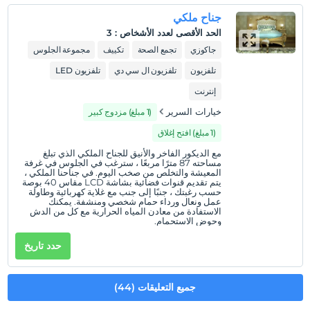
جناح ملكي
الحد الأقصى لعدد الأشخاص
:
3
جاكوزي
تجمع الصحة
تكييف
مجموعة الجلوس
تلفزيون
تلفزيون ال سي دي
تلفزيون LED
إنترنت
خيارات السرير
(1 مبلغ) مزدوج كبير
(1 مبلغ) افتح إغلاق
مع الديكور الفاخر والأنيق للجناح الملكي الذي تبلغ
مساحته 87 مترًا مربعًا ، سترغب في الجلوس في غرفة
المعيشة والتخلص من صخب اليوم. في جناحنا الملكي ،
يتم تقديم قنوات فضائية بشاشة LCD مقاس 40 بوصة
حسب رغبتك ، جنبًا إلى جنب مع غلاية كهربائية وطاولة
عمل ونعال ورداء حمام شخصي ومنشفة. يمكنك
الاستفادة من معادن المياه الحرارية مع كل من الدش
وحوض الاستحمام.
حدد تاريخ
جميع التعليقات (44)