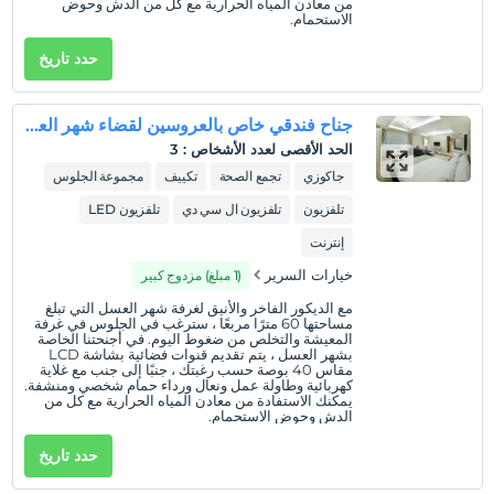
من معادن المياه الحرارية مع كل من الدش وحوض
الاستحمام.
حدد تاريخ
جناح فندقي خاص بالعروسين لقضاء شهر العسل
الحد الأقصى لعدد الأشخاص
:
3
جاكوزي
تجمع الصحة
تكييف
مجموعة الجلوس
تلفزيون
تلفزيون ال سي دي
تلفزيون LED
إنترنت
خيارات السرير
(1 مبلغ) مزدوج كبير
مع الديكور الفاخر والأنيق لغرفة شهر العسل التي تبلغ
مساحتها 60 مترًا مربعًا ، سترغب في الجلوس في غرفة
المعيشة والتخلص من ضغوط اليوم. في أجنحتنا الخاصة
بشهر العسل ، يتم تقديم قنوات فضائية بشاشة LCD
مقاس 40 بوصة حسب رغبتك ، جنبًا إلى جنب مع غلاية
كهربائية وطاولة عمل ونعال ورداء حمام شخصي ومنشفة.
يمكنك الاستفادة من معادن المياه الحرارية مع كل من
الدش وحوض الاستحمام.
حدد تاريخ