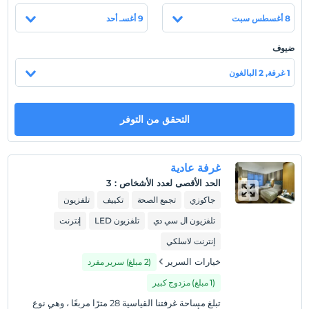
من مدينة Yalova. المنطقة التي يقع فيها الفندق مسالمة للغاية وهادئة
8 أغسطس سبت
9 أغسـ أحد
وتحيط بها غابة طبيعية حيث يمكنك رؤية جميع درجات اللون الأخضر.
يتكون فندقنا من 88 غرفة وتحتوي كل غرفة على مياه حرارية.
ضيوف
1 غرفة, 2 البالغون
عرض على الخريطة
التحقق من التوفر
سياسات الفندق
تسجيل الوصول
غرفة عادية
بعد 14:00
الحد الأقصى لعدد الأشخاص
:
3
جاكوزي
تجمع الصحة
تكييف
تلفزيون
تسجيل المغادرة
قبل 11:00
تلفزيون ال سي دي
تلفزيون LED
إنترنت
حيوانات أليفة
إنترنت لاسلكي
غير مسموح بالحيوانات الأليفة
خيارات السرير
(2 مبلغ) سرير مفرد
التدخين
(1 مبلغ) مزدوج كبير
ممنوع التدخين في الغرفة
تبلغ مساحة غرفتنا القياسية 28 مترًا مربعًا ، وهي نوع