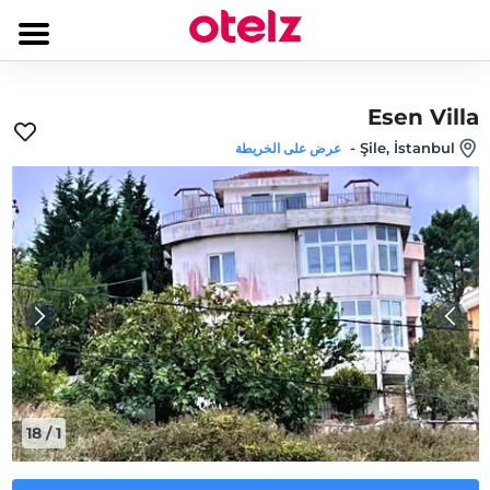
Esen Villa
-
Şile, İstanbul
عرض على الخريطة
18
/
1