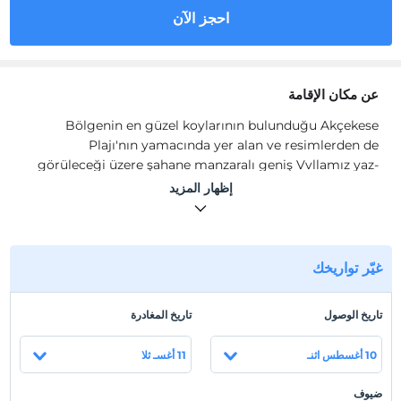
احجز الآن
عن مكان الإقامة
Bölgenin en güzel koylarının bulunduğu Akçekese
Plajı'nın yamacında yer alan ve resimlerden de
görüleceği üzere şahane manzaralı geniş Vvllamız yaz-
kış her ihtiyacınıza cevap verebilecek konforun yanında;
إظهار المزيد
Bahçe, barbekü, geniş teras ve camlı balkonlarımız,
ormanın yeşili/denizin mavisiyle eşsiz bir keyif ve huzur
sunmaktadır.
غيّر تواريخك
Evimizin ferah ve geniş olma özelliği 12 kişi hatta talep
üzere ekstra kapasitelerde kullanılarak 20 kişiye kadar
olan kalabalık guruplara konaklama imkanı tanımaktadır.
تاريخ الوصول
تاريخ المغادرة
Evimiz müşterilerimizin barbekü ve mangal isteklerine
10 أغسطس اثنـ
11 أغسـ ثلا
cevap verebilecek olanakları bulunan bir ön ve de biraz
daha geniş bir arka bahçeye sahip.
ضيوف