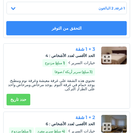
يقع بيت ضيافة Erciyes Family على بعد 150 مترًا من ساحة
هيسارجيك. تقع الفيلا الخاصة بنا على بعد 7.2 كم من مركز التزلج و
1 غرفة, 2 البالغون
16.5 كم من المطار و 11 كم من وسط المدينة. بعيد
التحقق من التوفر
عرض على الخريطة
3 + 1 شقة
الحد الأقصى لعدد الأشخاص
:
4
سياسات الفندق
خيارات السرير
(1 مبلغ) مزدوج
تسجيل الوصول
(3 مبلغ) سرير أريكة / صوفا
بعد 14:00
تحتوي هذه الشقة على غرفة معيشة وغرفة نوم ومطبخ.
تسجيل المغادرة
يوجد حمام في غرفة النوم. يوجد مرحاض ومرحاض واحد
على الطراز التركي.
قبل 12:00
حدد تاريخ
حيوانات أليفة
مسموح بالحيوانات الأليفة. لا رسوم إضافية.
التدخين
2 + 1 شقة
ممنوع التدخين في الغرفة
الحد الأقصى لعدد الأشخاص
:
6
خيارات السرير
(4 مبلغ) سرير مفرد
(1 مبلغ) مزدوج
طفل (أطفال)