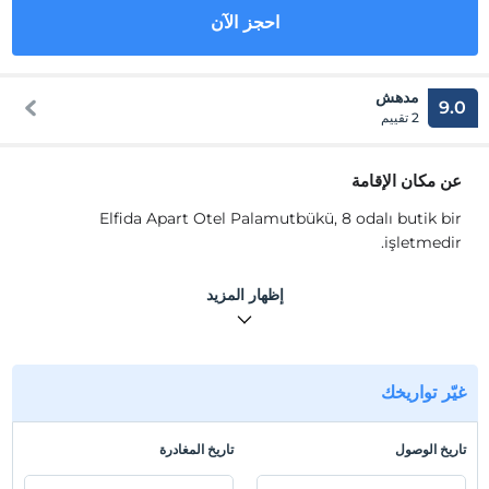
احجز الآن
مدهش
9.0
2 تقييم
عن مكان الإقامة
Elfida Apart Otel Palamutbükü, 8 odalı butik bir
işletmedir.
Odalarında klima, TV, banyo, duş, mutfak ve mutfak
إظهار المزيد
gereçleri gibi olanaklar mevcuttur.
موقع
Muğla Datça'da konumlanmaktadır.
غيّر تواريخك
شاطئ
تاريخ الوصول
تاريخ المغادرة
Plaja 400 metre mesafededir.