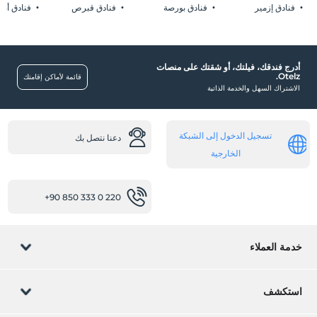
فنادق إزمير
فنادق بورصة
فنادق قبرص
فنادق أضن
أماكن عامة
أدرج فندقك، فيلتك، أو شقتك على منصات
Otelz.
قائمة لأماكن إقامتك
الاشتراك السهل والخدمة الذاتية
حديقة
غرف
تسجيل الدخول إلى الشبكة
غرف بأبواب متصلة
دعنا نتصل بك
الخارجية
أخرى
تكييف
+90 850 333 0 220
نقاط مهمة
الرومانسية / شهر العسل
خدمة العملاء
مطعم
مطعم (حسب الطلب)
إدارة الحجز
استكشف
خدمات الاستقبال