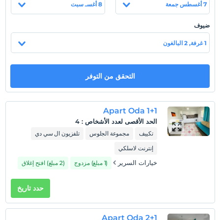
7 أغسطس جمعة
8 أغسـ سبت
عرض على الخريطة
ضيوف
1 غرفة, 2 البالغون
سياسات الفندق
تسجيل الوصول
التحقق من التوفر
بعد 14:00
تسجيل المغادرة
1+1 Apart Oda
قبل 11:00
الحد الأقصى لعدد الأشخاص
:
4
حيوانات أليفة
تكييف
مجموعة الجلوس
تلفزيون ال سي دي
غير مسموح بالحيوانات الأليفة
إنترنت لاسلكي
التدخين
خيارات السرير
(1 مبلغ) مزدوج
(2 مبلغ) افتح إغلاق
ممنوع التدخين في الغرفة
طفل (أطفال)
حدد تاريخ
الأطفال الرضع حتى سن 2 مجانيون.
1 الطفل (الأطفال) الذين تقل أعمارهم عن 6 مجانيون لكل غرفة
2+1 Apart Oda