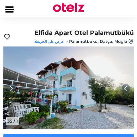
Elfida Apart Otel Palamutbükü
-
Palamutbükü, Datça, Muğla
عرض على الخريطة
35
/
1