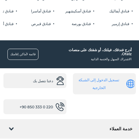
موقف سيارات (في الموقع)
سلة فواكه في الغرفة
فنادق آيفاليك
فنادق أسكيشهير
فنادق أماسرا
فنادق تشا
فنادق إزمير
فنادق بورصة
فنادق قبرص
فنادق أضن
أماكن العمل
فاكس / صورة
أدرج فندقك، فيلتك، أو شقتك على منصات
خدمات التنظيف
Otelz.
قائمة لأماكن إقامتك
الاشتراك السهل والخدمة الذاتية
غسيل ملابس
خدمة الكي
تسجيل الدخول إلى الشبكة
عاجز
دعنا نتصل بك
الخارجية
منحدر للمعاقين
موقف سيارات للمعاقين
+90 850 333 0 220
صحة
بوفيه النظام الغذائي
خدمة العملاء
طبيب (عشرة مواقع)