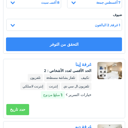
7 أغسطس جمعة
8 أغسـ سبت
الى البحر 160 كيلومترا. من مطار دالامان 200 كم. الى محطة حافلات
انطاليا. وعلى بعد 210 كم من مطار أنطاليا. بعيد
ضيوف
1 غرفة, 2 البالغون
عرض على الخريطة
التحقق من التوفر
سياسات الفندق
تسجيل الوصول
غرفة إينا
بعد 14:00
الحد الأقصى لعدد الأشخاص
:
2
تكييف
تلفاز بشاشة مسطحة
تلفزيون
تسجيل المغادرة
قبل 11:00
تلفزيون ال سي دي
إنترنت
إنترنت لاسلكي
حيوانات أليفة
خيارات السرير
(1 مبلغ) مزدوج
مسموح بالحيوانات الأليفة. لا رسوم إضافية.
حدد تاريخ
التدخين
ممنوع التدخين في الغرفة
طفل (أطفال)
غرفة ديو