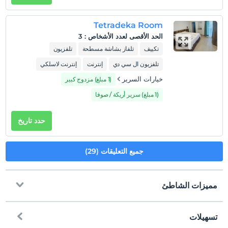
Tetradeka Room
الحد الأقصى لعدد الأشخاص
:
3
تكييف
تلفاز بشاشة مسطحة
تلفزيون
تلفزيون ال سي دي
إنترنت
إنترنت لاسلكي
خيارات السرير
(1 مبلغ) مزدوج كبير
(1 مبلغ) سرير أريكة / صوفا
حدد تاريخ
جميع التعليقات (29)
مميزات الشاطئ
تسهيلات
الى الشاطئ