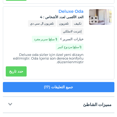
Deluxe Oda
الحد الأقصى لعدد الأشخاص
:
4
تكييف
تلفزيون
تلفزيون ال سي دي
إنترنت لاسلكي
خيارات السرير
(1 مبلغ) سرير مفرد
(1 مبلغ) مزدوج كبير
Deluxe oda sizler için özel yeni dizayn
edilmiştir. Oda İçerisi son derece konforlu
düzenlenmiştir.
حدد تاريخ
جميع التعليقات (17)
مميزات الشاطئ