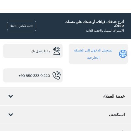
مسبح خارجي
طفل
أدرج فندقك، فيلتك، أو شقتك على منصات
Otelz.
قائمة لأماكن إقامتك
سرير طفل
الاشتراك السهل والخدمة الذاتية
طفل
سرير للأطفال
تسجيل الدخول إلى الشبكة
دعنا نتصل بك
أخرى
الخارجية
تكييف
+90 850 333 0 220
وسائل النقل
خدمة نقل المطار (مدفوعة)
خدمة التحويل (مدفوعة)
خدمة العملاء
غرف
إدارة الحجز
غرف عائلية
استكشف
غرف بأبواب متصلة
دعنا نتصل بك
غرف ممنوع فيها التدخين