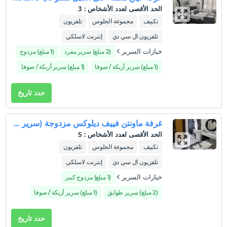
تسجيل الوصول
الحد الأقصى لعدد الأشخاص
:
3
بعد 14:00
تكييف
مجموعة الجلوس
تلفزيون
تسجيل المغادرة
تلفزيون ال سي دي
إنترنت لاسلكي
قبل 12:00
خيارات السرير
(2 مبلغ) سرير مفرد
(1 مبلغ) مزدوج
حيوانات أليفة
(1 مبلغ) سرير أريكة / صوفا
(1 مبلغ) سرير أريكة / صوفا
غير مسموح بالحيوانات الأليفة
التدخين
حدد تاريخ
ممنوع التدخين في الغرفة
ساعات تسجيل الوصول
غرفة ماونتن فييف ديلوكس مزدوجة (سرير واحد ديسيبل) (Mountain Viev Deluxe Double Room (1 dbl bed))
طفل (أطفال)
الحد الأقصى لعدد الأشخاص
:
5
الأطفال الرضع حتى سن 2 مجانيون.
تكييف
مجموعة الجلوس
تلفزيون
1 الطفل (الأطفال) الذين تقل أعمارهم عن 6 مجانيون لكل غرفة
تلفزيون ال سي دي
إنترنت لاسلكي
خيارات السرير
(1 مبلغ) مزدوج كبير
(2 مبلغ) سرير طوابق
(1 مبلغ) سرير أريكة / صوفا
حدد تاريخ