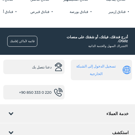
موقف سيارات (في الموقع)
فنادق إزمير
فنادق بورصة
فنادق قبرص
فنادق أضن
أدرج فندقك، فيلتك، أو شقتك على منصات
Otelz.
مسبح خارجي (موسمي)
قائمة لأماكن إقامتك
الاشتراك السهل والخدمة الذاتية
غرف
غرف عائلية
تسجيل الدخول إلى الشبكة
دعنا نتصل بك
صحة
الخارجية
مرافق غرفة مضادة للجراثيم
+90 850 333 0 220
مرافق للشواء
فرصة الوجبات الجاهزة
خدمة العملاء
أخرى
تدفئة
إدارة الحجز
استكشف
تكييف