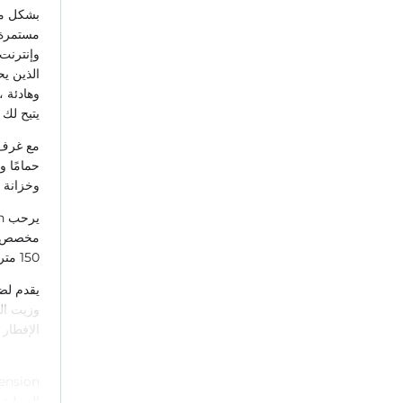
بشكل مخ
مستمرة 
الذين يح
وهادئة ،
يتيح لك
حمامًا 
وخزانة م
مخصص لأو
150 مترا من الاثار القديمة. نشاط تجاري يمكن أن يروق لك.
يقدم لضي
وزيت الز
الإفطار 
المحلية 