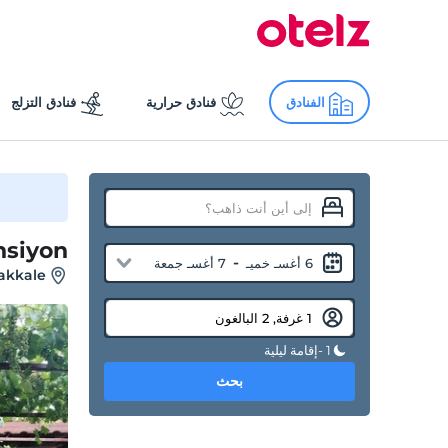
الفنادق
فنادق حرارية
فنادق التزلج
nsiyon
-
6 أغسـ خميـ
7 أغسـ جمعة
nakkale
1 -إقامة ليلية
بحث