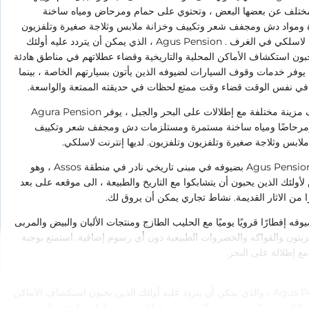
تلف عن بعضها البعض ، وتحتوي على حمام ومرحاض ومياه ساخنة
ومواد دش ومجفف شعر وتكييف وخزانة ملابس وثلاجة صغيرة وتلفزيون
وإنترنت لاسلكي في الغرف . Agus Pension ، الذي يمكن أن يتردد عليه أولئك
بون استكشاف الأماكن المحلية والتاريخية وقضاء عطلاتهم في مناطق هادئة
 يوفر خدمات وقوف السيارات لضيوفه الذين يأتون بسيارتهم الخاصة ، بينما
 في نفس الوقت قضاء وقت ممتع لحظات في حديقته الممتعة والواسعة.
مع غرف مزينة مختلفة مع إطلالات على البحر والجبل ، يوفر Agura Pension
ومرحاضًا ومياه ساخنة مستمرة ومستلزمات دش ومجفف شعر وتكييف
لابس وثلاجة صغيرة وتلفزيون وتلفزيون. لديها إنترنت لاسلكي.
يرحب Agus Pension بضيوفه في مبنى تاريخي نادر في منطقة Assos ، وهو
لئك الذين يحبون أن يتشابكوا مع التاريخ والطبيعة ، الى موقعه على بعد
وفه إفطارًا قرويًا يوميًا مع الحليب الطازج ومنتجات الألبان والبيض والمربى
يتون والفواكه والخضروات الطبيعية دون أي رسوم إضافية. استمتع بوجبة
مع إطلالة على البحر.
Agus Pension ، والذي يمكن أن يتردد عليه أولئك الذين يحبون استكشاف الأماكن
والتاريخية والذين يحبون ذلك يقضون عطلاتهم في مناطق هادئة وهادئة ، هو