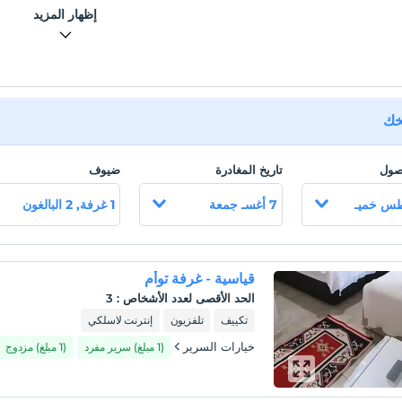
إظهار المزيد
دق. أثناء توفير خدمات وقوف السيارات لضيوفه ، يتيح لك أيضًا قضاء
متعة في حديقته الممتعة والواسعة.
ا يمكن السفر إلى شمال بحر إيجة بأسعار معقولة. إذا كنت ترغب في قضاء
عطلة مع طبيعة فريدة وثقافات مختلفة ، يمكنك الحجز من Agura Pension. &
يخك
وصول
تاريخ المغادرة
ضيوف
يقع Agura Pension في منطقة Assos في منطقة Ayvacık في Çanakkale ،
7 أغسـ جمعة
1 غرفة, 2 البالغون
والتي تسمى الآن قرية Behramkale ، على بُعد 150 مترًا فقط من الآثار القديمة.
سيفريس 15 كم. بعيد
قياسية - غرفة توأم
الحد الأقصى لعدد الأشخاص
:
3
تكييف
تلفزيون
إنترنت لاسلكي
خيارات السرير
(1 مبلغ) سرير مفرد
(1 مبلغ) مزدوج