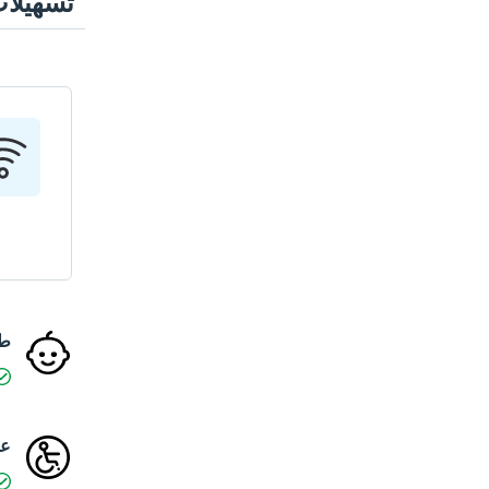
تسهيلا
ط
عا