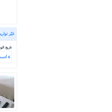
ضيف الفن
لحظات م
أنت أيض
غيّر توار
nbsp؛
موقع
تاريخ ال
6 أغسطس خميـ
خليج كاديرجا 5 كم ، خليج 