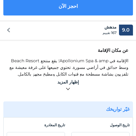
احجز الآن
مدهش
9.0
167 تقييم
عن مكان الإقامة
الإقامة في Apollonium Spa & amp؛ يقع منتجع Beach Resort
وسط حدائق في أراضي مسورة. تحتوي جميعها على غرفة معيشة مع
تلفزيون بشاشة مسطحة مع قنوات الكابل ومطبخ مجهز بالكامل.
إظهار المزيد
الإقامة في Apollonium Spa & amp؛ يقع منتجع Beach Resort
وسط حدائق في أراضي مسورة. تحتوي جميعها على غرفة معيشة مع
تلفزيون بشاشة مسطحة مع قنوات الكابل ومطبخ مجهز بالكامل. يقع
هذا المرفق أيضًا في أحد أفضل المواقع المصنفة في أكبوك! مقارنةً
غيّر تواريخك
بالمرافق الأخرى في هذه المنطقة ، يفضل الضيوف موقع هذا المكان
أكثر.
تاريخ الوصول
تاريخ المغادرة
لا تتوفر المظلات وأسرّة التشمس.