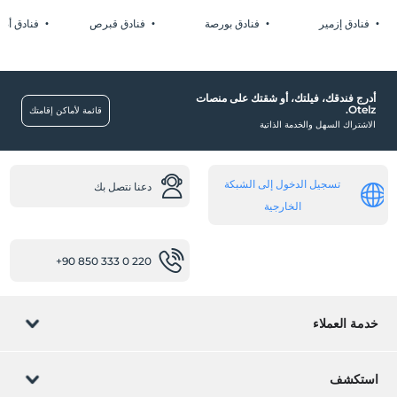
1 لكل غرفة. مجانًا للطفال (الأطفال) الذين تقل أعمارهم عن 10
موقف سيارات (في الموقع)
2 لكل غرفة. مجانًا للطفال (الأطفال) الذين تقل أعمارهم عن 10
فنادق إزمير
فنادق بورصة
فنادق قبرص
فنادق أضن
أدرج فندقك، فيلتك، أو شقتك على منصات
Otelz.
مسبح خارجي (موسمي)
قائمة لأماكن إقامتك
الاشتراك السهل والخدمة الذاتية
غرف
غرف عائلية
تسجيل الدخول إلى الشبكة
دعنا نتصل بك
طفل
الخارجية
تجمع للأطفال
خدمات الاستقبال
+90 850 333 0 220
تسجيل الوصول/المغادرة السريع
مولات
خدمة العملاء
سوق
إدارة الحجز
أخرى
استكشف