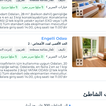
خيارات السرير
(1 مبلغ) سرير مفرد
(1 مبلغ) مزدوج
dart Odaları, 28 m² (balkon dahil) genişliğe
a 4 en az 3 kişi konaklayabiliyor. Konaklama
SI (2 tek kişilik yatak+ açılan EXD veya 1 çift
EXD) Tüm standart oda ekipmanları mevcuttur
alara giriş saati 14.00, çıkış saati ise 11.00’dir.
Engelli Odası
الحد الأقصى لعدد الأشخاص
:
2
تكييف
تلفاز بشاشة مسطحة
تلفزيون
إنترنت لا
خيارات السرير
(2 مبلغ) سرير مفرد
(1 مبلغ) مزدوج
isafirlerin için kullanıma uygun Odaları, 20
şliğe sahip. Odalarda, en fazla 2 en az 1 kişi
 kapasite 2 (kişi) YATAK ODASI (2 tek kişilik
atak) Tüm standart oda ekipmanları mevcuttur.
alara giriş saati 14.00, çıkış saati ise 11.00’dir.
 الشاطئ
الى الشاطئ
300 على بعد أمتار