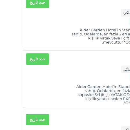
حدد تاريخ
سلكي
Alder Garden Hotel’in Stan
sahip. Odalarda, en fazla 2 en 
kişilik yatak veya 1 çi
mevcuttur *Odal
حدد تاريخ
سلكي
Alder Garden Hotel’in Standa
sahip. Odalarda, en fazl
kapasite 3+1 (kişi) YATAK ODA
kişilik yatak+ açılan 
*Od
حدد تاريخ
سلكي