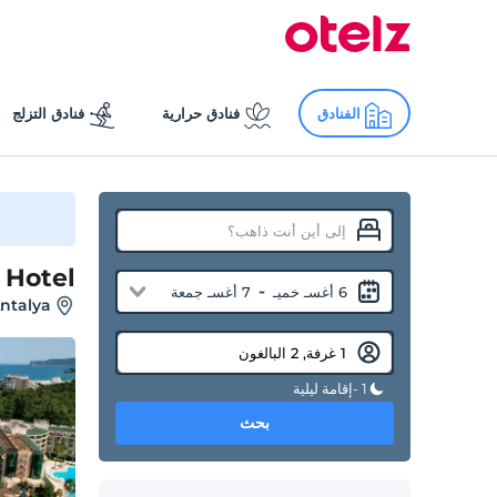
الفنادق
فنادق حرارية
فنادق التزلج
 Hotel
-
6 أغسـ خميـ
7 أغسـ جمعة
ntalya
1 -إقامة ليلية
بحث