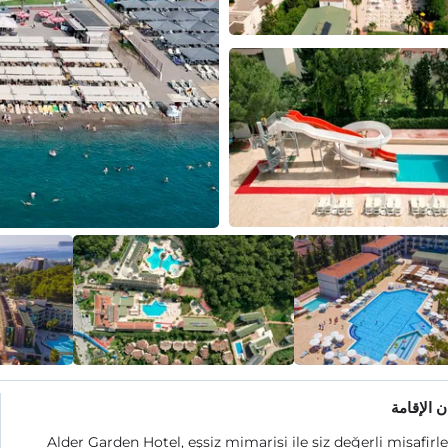
 الإقامة
Alder Garden Hotel, eşsiz mimarisi ile siz değerli misafirl