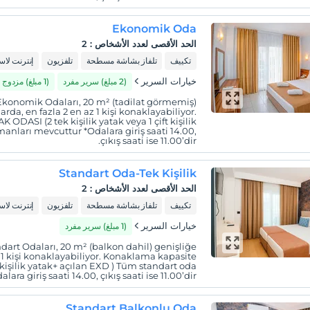
Ekonomik Oda
الحد الأقصى لعدد الأشخاص
:
2
تكييف
تلفاز بشاشة مسطحة
تلفزيون
إنترنت لا
خيارات السرير
(2 مبلغ) سرير مفرد
(1 مبلغ) مزدوج
Ekonomik Odaları, 20 m² (tadilat görmemiş)
rda, en fazla 2 en az 1 kişi konaklayabiliyor.
 ODASI (2 tek kişilik yatak veya 1 çift kişilik
anları mevcuttur *Odalara giriş saati 14.00,
çıkış saati ise 11.00’dir.
Standart Oda-Tek Kişilik
الحد الأقصى لعدد الأشخاص
:
2
تكييف
تلفاز بشاشة مسطحة
تلفزيون
إنترنت لا
خيارات السرير
(1 مبلغ) سرير مفرد
dart Odaları, 20 m² (balkon dahil) genişliğe
z 1 kişi konaklayabiliyor. Konaklama kapasite
k kişilik yatak+ açılan EXD ) Tüm standart oda
a giriş saati 14.00, çıkış saati ise 11.00’dir.
Standart Balkonlu Oda