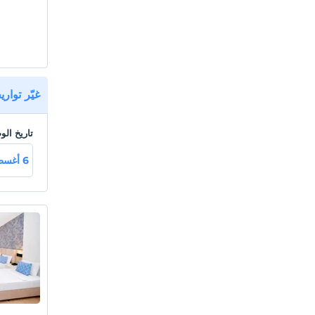
sizdir.
غيّر توار
تاريخ ال
6 أغسطس خميـ