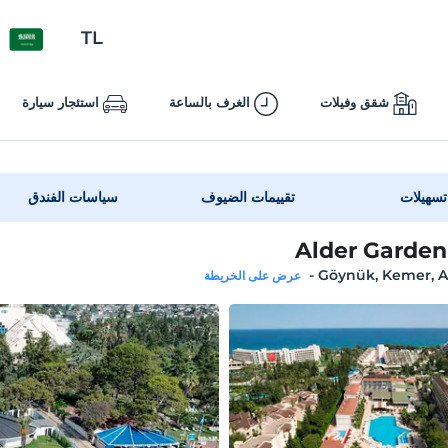
TL
شقق وفيلات
الغرف بالساعة
استئجار سيارة
تسهيلات
تقييمات الضيوف
سياسات الفندق
Alder Garden
-
Göynük, Kemer, A
عرض على الخريطة