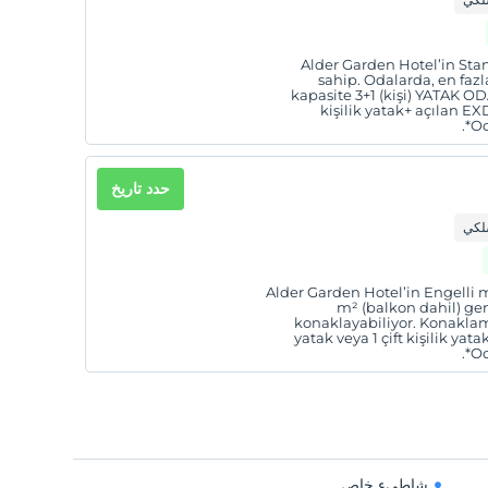
Alder Garden Hotel’in Stan
sahip. Odalarda, en fazl
kapasite 3+1 (kişi) YATAK ODA
kişilik yatak+ açılan 
*Od
حدد تاريخ
سلكي
Alder Garden Hotel’in Engelli m
m² (balkon dahil) geni
konaklayabiliyor. Konaklama
yatak veya 1 çift kişilik y
*Od
شاطىء خاص