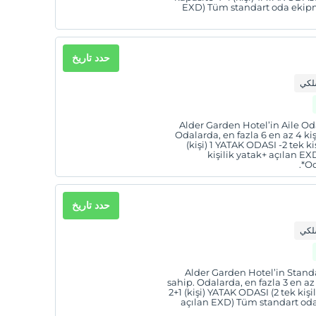
EXD) Tüm standart oda ekipma
حدد تاريخ
سلكي
Alder Garden Hotel’in Aile Oda
Odalarda, en fazla 6 en az 4 k
(kişi) 1 YATAK ODASI -2 tek k
kişilik yatak+ açılan 
*Od
حدد تاريخ
سلكي
Alder Garden Hotel’in Standa
sahip. Odalarda, en fazla 3 en a
2+1 (kişi) YATAK ODASI (2 tek kişi
açılan EXD) Tüm standart oda