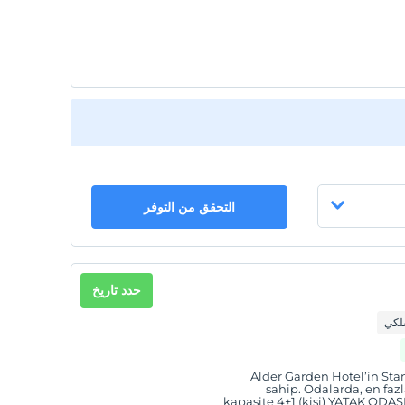
1 الطفل (الأطفال) الذين تقل أعمارهم عن 8 مجانيون لكل
غرفة
التحقق من التوفر
حدد تاريخ
سلكي
Alder Garden Hotel’in Stan
sahip. Odalarda, en faz
kapasite 4+1 (kişi) YATAK ODASI (2