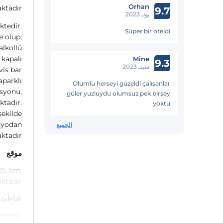
Orhan
ktadır.
9.7
يونـ 2023
ktedir.
Süper bir oteldi
e olup;
alkollü
 kapalı
Mine
9.3
سبتـ 2023
vis bar
aparklı
Olumlu herseyi güzeldi çalışanlar
asyonu,
güler yuzluydu olumsuz pek birşey
tadır.
yoktu
şekilde
anyodan
الجميع
ktadır.
موقع
35 km,
ktadır.
شاطئ
ezlong,