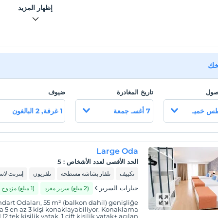
şemsiye, minder ücret
إظهار المزيد
يخك
وصول
تاريخ المغادرة
ضيوف
7 أغسـ جمعة
1 غرفة, 2 البالغون
Large Oda
الحد الأقصى لعدد الأشخاص
:
5
تكييف
تلفاز بشاشة مسطحة
تلفزيون
إنترنت لا
خيارات السرير
(2 مبلغ) سرير مفرد
(1 مبلغ) مزدوج
dart Odaları, 55 m² (balkon dahil) genişliğe
la 5 en az 3 kişi konaklayabiliyor. Konaklama
 tek kişilik yatak, 1 çift kişilik yatak+ açılan