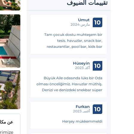
تقييمات الضيوف
Umut
10
مارس 2024
Tam çocuk dostu muhteşem bir
tesis. havuzlar, snack bar,
restaurantlar, pool bar, kids bar
animasyonlar vs hepsi bir yerde. Çok
rahat ettik, kids clubı çok başarılı.
Hüseyin
Öneririm
10
أكتـ 2023
Büyük Aile odasında lüks bir Oda
olması önceliğimiz. Havuzlar müthiş.
Denizi ve denizdeki snekbar süper
Yemekler leziz ve yok yok
Furkan
10
أغسـ 2023
Herşey mükkemmeldi
عن مكان
erimize