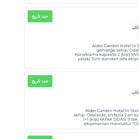
حدد تاريخ
سلكي
Alder Garden Hotel’in 
genişliğe sahip. Odala
Konaklama kapasite 2 (kişi) YATAK
yatak) Tüm standart oda ekipm
حدد تاريخ
سلكي
Alder Garden Hotel’in Stan
sahip. Odalarda, en fazla 2 en a
1+1 (kişi) YATAK ODASI (1 te
ekipmanları mevcuttur *Odalar