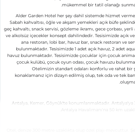
mükemmel bir tatil olanağı sunma
Alder Garden Hotel her şey dahil sistemde hizmet verme
Sabah kahvaltısı, öğle ve akşam yemekleri açık büfe şeklind
geç kahvaltı, snack servisi, gözleme ikramı, gece çorbası, yerli 
ve alkolsüz içecekler konsept dahilindedir. Tesisimizde açık ve
ana restoran,
lobi
bar, havuz bar, snack restoran ve ser
bulunmaktadır.
Tesisimizde 1 adet açık havuz, 2 adet aqu
havuz bulunmaktadır. Tesisimizde çocuklar için çocuk anim
çocuk kulübü, çocuk oyun odası, çocuk havuzu bulunmak
Otelimizin standart odaları konforlu ve rahat bir 
konaklamanız için dizayn edilmiş olup, tek oda ve tek b
oluşma
Antalya, Kemer, Göynük'te konumlanmaktadır. Antalya'ya 
Antalya Havalimanı'na 50 km uzaklı
Otel, denize 300 metre uzaklıkta olup özel plajı mevcuttur. Ş