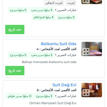
تسجيل المغادرة
إنترنت
إنترنت لاسلكي
قبل 12:00
خيارات السرير
(1 مبلغ) سرير مفرد
(1 مبلغ) مزدوج
حيوانات أليفة
(1 مبلغ) مزدوج
(1 مبلغ) افتح إغلاق
مسموح بالحيوانات الأليفة. لا رسوم إضافية.
التدخين
حدد تاريخ
ممنوع التدخين في الغرفة
ساعات تسجيل الوصول
Balkonlu Suit Oda
يمكن الوصول إلى المنشأة بين 14:00 – 23:00. خارج هذه الساعات،
الحد الأقصى لعدد الأشخاص
:
4
تكون بوابة الدخول مغلقة.
خيارات السرير
(1 مبلغ) سرير مفرد
(1 مبلغ) مزدوج
طفل (أطفال)
Bahçe manzaralı balkonlu suit oda
الأطفال الرضع حتى سن 2 مجانيون.
1 الطفل (الأطفال) الذين تقل أعمارهم عن 6 مجانيون لكل غرفة
حدد تاريخ
Suit Dağ Evi
الحد الأقصى لعدد الأشخاص
:
6
خيارات السرير
(1 مبلغ) مزدوج
(2 مبلغ) سرير طوابق
Orman Manzaralı Suit Dağ Evi