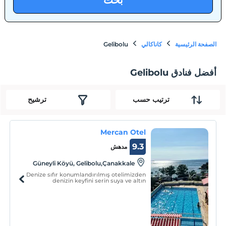
بحث
الصفحة الرئيسية
كاناكالي
Gelibolu
أفضل فنادق Gelibolu
ترتيب حسب
ترشيح
Mercan Otel
9.3
مدهش
Güneyli Köyü, Gelibolu,Çanakkale
Denize sıfır konumlandırılmış otelimizden
denizin keyfini serin suya ve altın
kumsallara sahip Ege kıyısında yaşayabilir,
muhteşem manzaralar izleyebilir, konforlu
odalarımızla sevdikleriniz ile birlikte
unutulmaz bir tatil geçirebilirsiniz.