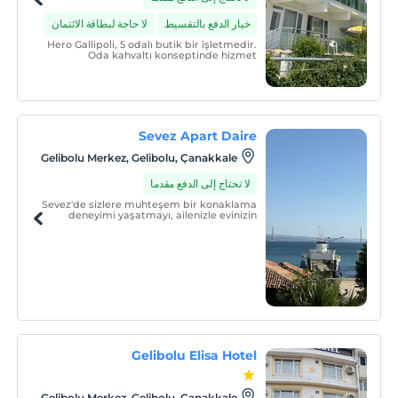
خيار الدفع بالتقسيط
لا حاجة لبطاقة الائتمان
Hero Gallipoli, 5 odalı butik bir işletmedir.
Oda kahvaltı konseptinde hizmet
vermektedir.
Sevez Apart Daire
Gelibolu Merkez, Gelibolu, Çanakkale
لا تحتاج إلى الدفع مقدما
Sevez'de sizlere muhteşem bir konaklama
deneyimi yaşatmayı, ailenizle evinizin
sıcaklığında hissedeceğiniz konforlu
dairemize bekleriz.
Gelibolu Elisa Hotel
Gelibolu Merkez, Gelibolu, Çanakkale