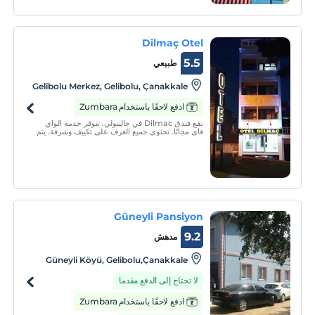
Dilmaç Otel
5.5
طبيعي
Gelibolu Merkez, Gelibolu, Çanakkale
ادفع لاحقًا باستخدام Zumbara
يقع فندق Dilmac في جاليبولي. تتوفر خدمة الواي
فاي مجانًا. تحتوي جميع الغرف على تكييف وشرفة. يتم
توفير لوازم استحمام مجانية ونعال في الحمام الخاص
مع حوض استحمام أو دش. يمكنك الاستمتاع بإطلالة
على المدينة من غرفتك.
Güneyli Pansiyon
9.2
مدهش
Güneyli Köyü, Gelibolu,Çanakkale
لا تحتاج إلى الدفع مقدما
ادفع لاحقًا باستخدام Zumbara