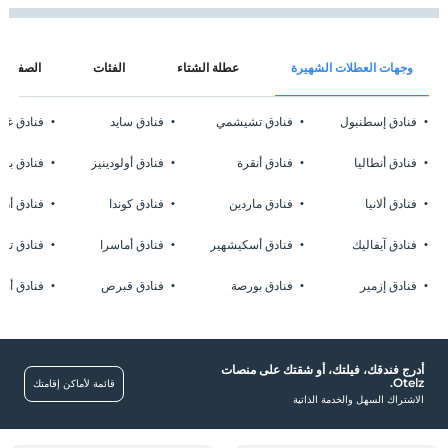
وجهات العطلات الشهيرة
عطلة الشتاء
الفئات
الصفحات
فنادق إسطنبول
فنادق تشيشمي
فنادق سايد
فنادق غا
فنادق أنطاليا
فنادق أنقرة
فنادق أولودينيز
فنادق بوز
فنادق ألانيا
فنادق ماردين
فنادق كوندا
فنادق أدر
فنادق آيفاليك
فنادق أسكيشهير
فنادق أماسرا
فنادق تشا
فنادق إزمير
فنادق بورصة
فنادق قبرص
فنادق أضن
أدرج فندقك، فيلتك، أو شقتك على منصات
Otelz.
قائمة لأماكن إقامتك
الاشتراك السهل والخدمة الذاتية