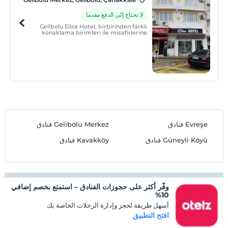
لا تحتاج إلى الدفع مقدما
Gelibolu Elisa Hotel, birbirinden farklı
konaklama birimleri ile misafirlerine
hizmet vermektedir.
Evreşe فنادق
Gelibolu Merkez فنادق
Güneyli Köyü فنادق
Kavakköy فنادق
وفّر أكثر على حجوزات الفنادق – استمتع بخصم إضافي
10%
أسهل طريقة لحجز وإدارة الرحلات الخاصة بك
افتح التطبيق