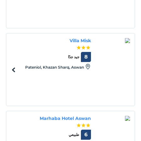
Villa Misk
8
جيد جدًا
Pateniol, Khazan Sharq, Aswan
Marhaba Hotel Aswan
6
طبيعي