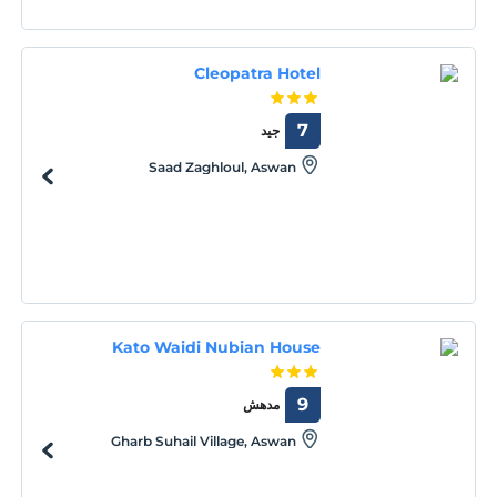
Cleopatra Hotel
7
جيد
Saad Zaghloul, Aswan
Kato Waidi Nubian House
9
مدهش
Gharb Suhail Village, Aswan