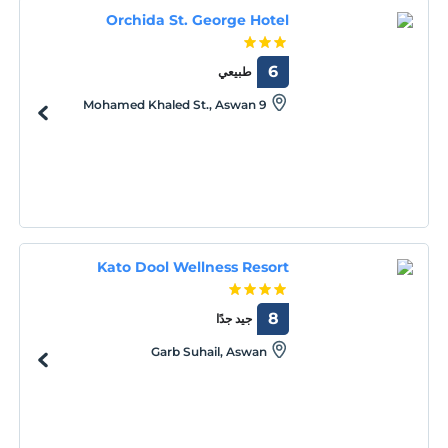
Orchida St. George Hotel
6
طبيعي
9 Mohamed Khaled St., Aswan
Kato Dool Wellness Resort
8
جيد جدًا
Garb Suhail, Aswan