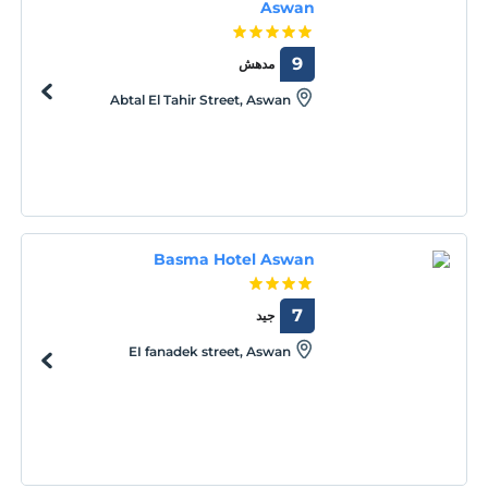
Aswan
9
مدهش
Abtal El Tahir Street, Aswan
Basma Hotel Aswan
7
جيد
EI fanadek street, Aswan