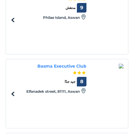
9
مدهش
Philae Island, Aswan
Basma Executive Club
8
جيد جدًا
Elfanadek street, 81111, Aswan