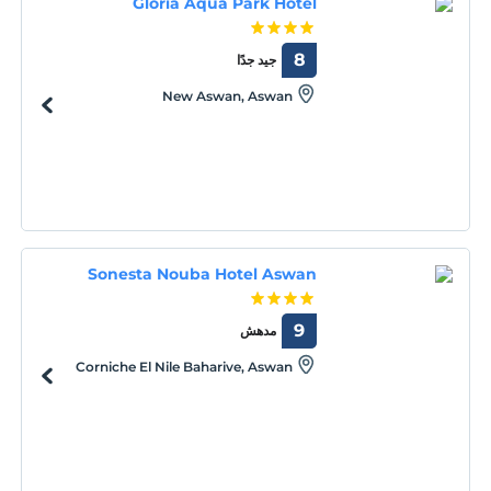
Gloria Aqua Park Hotel
8
جيد جدًا
New Aswan, Aswan
Sonesta Nouba Hotel Aswan
9
مدهش
Corniche El Nile Baharive, Aswan