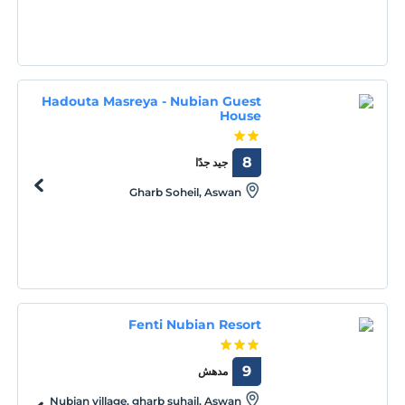
Hadouta Masreya - Nubian Guest
House
8
جيد جدًا
Gharb Soheil, Aswan
Fenti Nubian Resort
9
مدهش
Nubian village, gharb suhail, Aswan