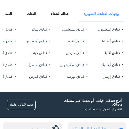
وجهات العطلات الشهيرة
عطلة الشتاء
الفئات
الصفحات
فنادق إسطنبول
فنادق تشيشمي
فنادق سايد
فنادق غا
فنادق أنطاليا
فنادق أنقرة
فنادق أولودينيز
فنادق بوز
فنادق ألانيا
فنادق ماردين
فنادق كوندا
فنادق أدر
فنادق آيفاليك
فنادق أسكيشهير
فنادق أماسرا
فنادق تشا
فنادق إزمير
فنادق بورصة
فنادق قبرص
فنادق أضن
أدرج فندقك، فيلتك، أو شقتك على منصات
Otelz.
قائمة لأماكن إقامتك
الاشتراك السهل والخدمة الذاتية
تسجيل الدخول إلى الشبكة