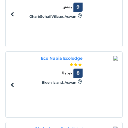
9
مدهش
GharbSohail Village, Aswan
Eco Nubia Ecolodge
8
جيد جدًا
Bigeh Island, Aswan