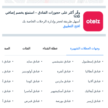
وفّر أكثر على حجوزات الفنادق – استمتع بخصم إضافي
10%
أسهل طريقة لحجز وإدارة الرحلات الخاصة بك
افتح التطبيق
وجهات العطلات الشهيرة
عطلة الشتاء
الفئات
الصفحات
فنادق إسطنبول
فنادق تشيشمي
فنادق سايد
فنادق غا
فنادق أنطاليا
فنادق أنقرة
فنادق أولودينيز
فنادق بوز
فنادق ألانيا
فنادق ماردين
فنادق كوندا
فنادق أدر
فنادق آيفاليك
فنادق أسكيشهير
فنادق أماسرا
فنادق تشا
فنادق إزمير
فنادق بورصة
فنادق قبرص
فنادق أضن