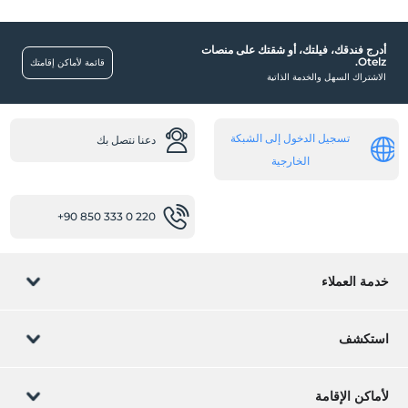
أدرج فندقك، فيلتك، أو شقتك على منصات
Otelz.
قائمة لأماكن إقامتك
الاشتراك السهل والخدمة الذاتية
تسجيل الدخول إلى الشبكة
دعنا نتصل بك
الخارجية
+90 850 333 0 220
خدمة العملاء
إدارة الحجز
استكشف
دعنا نتصل بك
كارت هدية
لأماكن الإقامة