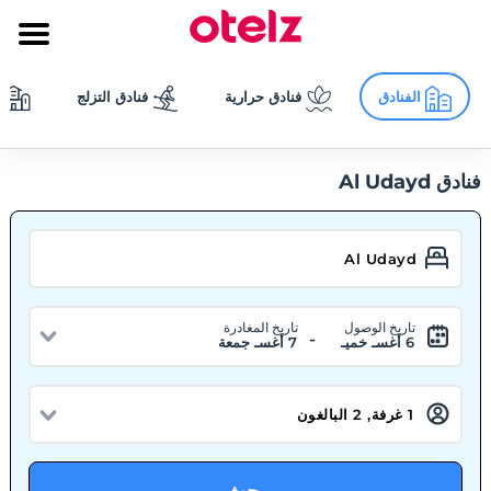
الفنادق
فنادق حرارية
فنادق التزلج
فنادق Al Udayd
تاريخ الوصول
تاريخ المغادرة
-
6 أغسـ خميـ
7 أغسـ جمعة