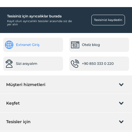
Tesisiniz için ayrıcalıklar burada
Tesisinizi kaydedin
Kayıt olun ayrıcalıklı tesisler arasında siz de
yer alın
Extranet Giriş
Otelz blog
Sizi arayalım
+90 850 333 0 220
Müşteri hizmetleri
Rezervasyon yönet
Keşfet
Sizi arayalım
Hediye Kart
Tesisler için
İştirak olun