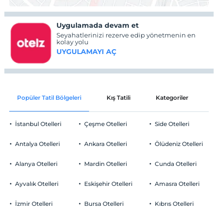
Uygulamada devam et
Seyahatlerinizi rezerve edip yönetmenin en
kolay yolu
UYGULAMAYI AÇ
Popüler Tatil Bölgeleri
Kış Tatili
Kategoriler
P
İstanbul Otelleri
Çeşme Otelleri
Side Otelleri
Antalya Otelleri
Ankara Otelleri
Ölüdeniz Otelleri
Alanya Otelleri
Mardin Otelleri
Cunda Otelleri
Ayvalık Otelleri
Eskişehir Otelleri
Amasra Otelleri
İzmir Otelleri
Bursa Otelleri
Kıbrıs Otelleri