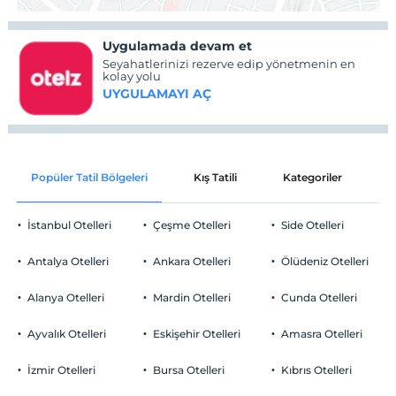
Uygulamada devam et
Seyahatlerinizi rezerve edip yönetmenin en
kolay yolu
UYGULAMAYI AÇ
Popüler Tatil Bölgeleri
Kış Tatili
Kategoriler
P
İstanbul Otelleri
Çeşme Otelleri
Side Otelleri
Antalya Otelleri
Ankara Otelleri
Ölüdeniz Otelleri
Alanya Otelleri
Mardin Otelleri
Cunda Otelleri
Ayvalık Otelleri
Eskişehir Otelleri
Amasra Otelleri
İzmir Otelleri
Bursa Otelleri
Kıbrıs Otelleri