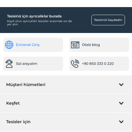
Tesisiniz için ayrıcalıklar burada
Tesisinizi kaydedin
Kayıt olun ayrıcalıklı tesisler arasında siz de
yer alın
Extranet Giriş
Otelz blog
Sizi arayalım
+90 850 333 0 220
Müşteri hizmetleri
Rezervasyon yönet
Keşfet
Sizi arayalım
Hediye Kart
Tesisler için
İştirak olun