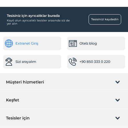
Tesisiniz için ayrıcalıklar burada
Tesisinizi kaydedin
Kayıt olun ayrıcalıklı tesisler arasında siz de
yer alın
Extranet Giriş
Otelz blog
Sizi arayalım
+90 850 333 0 220
Müşteri hizmetleri
Rezervasyon yönet
Keşfet
Sizi arayalım
Hediye Kart
Tesisler için
İştirak olun