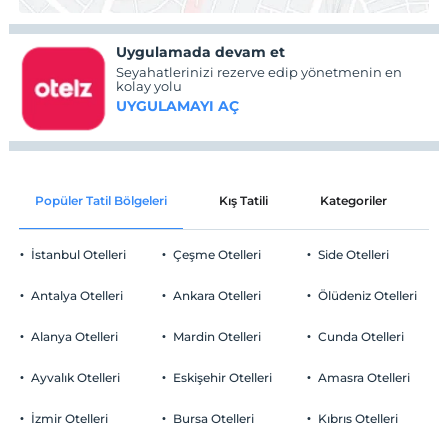
Uygulamada devam et
Seyahatlerinizi rezerve edip yönetmenin en
kolay yolu
UYGULAMAYI AÇ
Popüler Tatil Bölgeleri
Kış Tatili
Kategoriler
P
İstanbul Otelleri
Çeşme Otelleri
Side Otelleri
Antalya Otelleri
Ankara Otelleri
Ölüdeniz Otelleri
Alanya Otelleri
Mardin Otelleri
Cunda Otelleri
Ayvalık Otelleri
Eskişehir Otelleri
Amasra Otelleri
İzmir Otelleri
Bursa Otelleri
Kıbrıs Otelleri