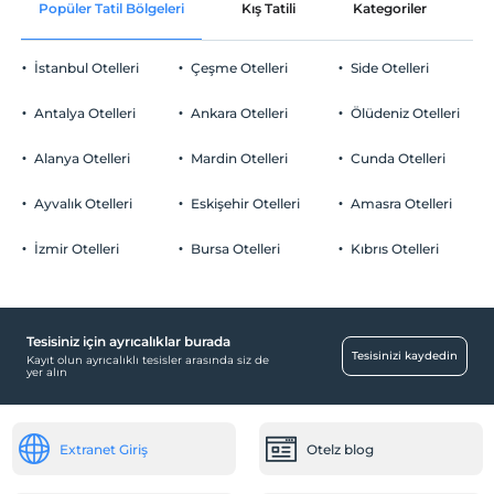
Popüler Tatil Bölgeleri
Kış Tatili
Kategoriler
P
İstanbul Otelleri
Çeşme Otelleri
Side Otelleri
Antalya Otelleri
Ankara Otelleri
Ölüdeniz Otelleri
Alanya Otelleri
Mardin Otelleri
Cunda Otelleri
Ayvalık Otelleri
Eskişehir Otelleri
Amasra Otelleri
İzmir Otelleri
Bursa Otelleri
Kıbrıs Otelleri
Tesisiniz için ayrıcalıklar burada
Tesisinizi kaydedin
Kayıt olun ayrıcalıklı tesisler arasında siz de
yer alın
Extranet Giriş
Otelz blog