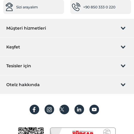
Sizi arayalım
+90 850 333 0 220
Müşteri hizmetleri
Rezervasyon yönet
Keşfet
Sizi arayalım
Hediye Kart
Tesisler için
İştirak olun
ZPara Nedir?
Hemen tesisinizi ekleyin
Otelz hakkında
İletişim
Üye girişi
Villa/Daire ekleyin
Hakkımızda
Sıkça sorulan sorular
Hesap oluştur
Sürdürülebilirlik
Kişisel Verilerin Korunması
Koşullar ve şartlar