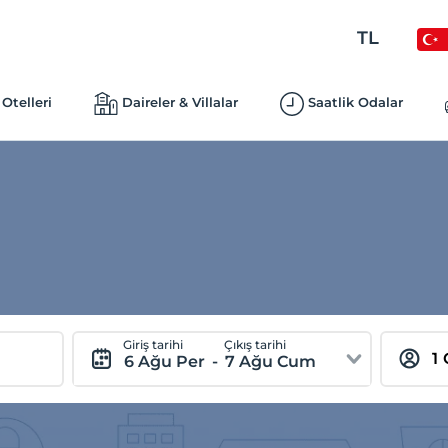
TL
Otelleri
Daireler & Villalar
Saatlik Odalar
Giriş tarihi
Çıkış tarihi
6 Ağu Per
-
7 Ağu Cum