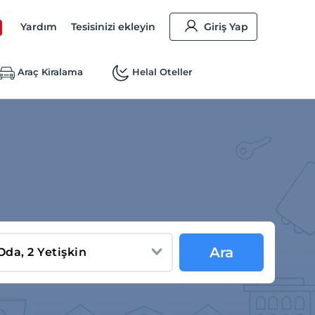
Yardım
Tesisinizi ekleyin
Giriş Yap
Araç Kiralama
Helal Oteller
Ara