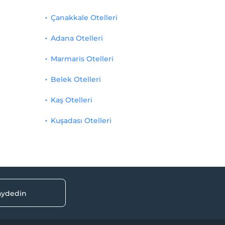
Çanakkale Otelleri
Adana Otelleri
Marmaris Otelleri
Belek Otelleri
Kaş Otelleri
Kuşadası Otelleri
kaydedin