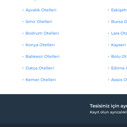
Ayvalık Otelleri
Eskişehi
İzmir Otelleri
Bursa O
Bodrum Otelleri
Lara Ote
Konya Otelleri
Kayseri 
Balıkesir Otelleri
Bolu Ot
Datça Otelleri
Edirne 
Kemer Otelleri
Assos O
Tesisiniz için a
Kayıt olun ayrıcalıkl