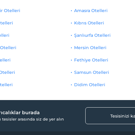
r Otelleri
Amasra Otelleri
telleri
Kıbrıs Otelleri
lleri
Şanlıurfa Otelleri
Otelleri
Mersin Otelleri
elleri
Fethiye Otelleri
Otelleri
Samsun Otelleri
telleri
Didim Otelleri
yrıcalıklar burada
Tesisinizi 
ı tesisler arasında siz de yer alın