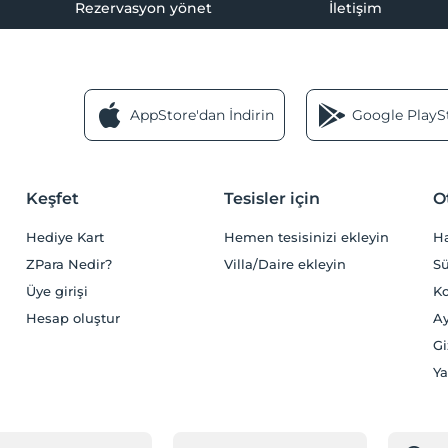
Rezervasyon yönet
İletişim
AppStore'dan İndirin
Google PlaySt
Keşfet
Tesisler için
O
Hediye Kart
Hemen tesisinizi ekleyin
H
ZPara Nedir?
Villa/Daire ekleyin
Sü
Üye girişi
Ko
Hesap oluştur
Ay
Gi
Ya