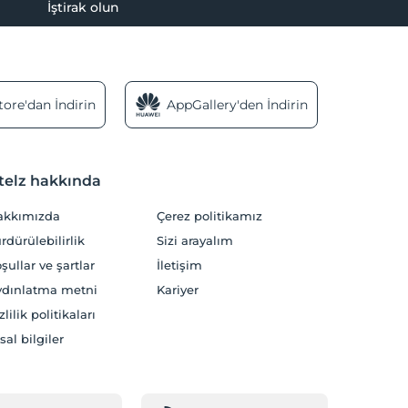
İştirak olun
ore'dan İndirin
AppGallery'den İndirin
telz hakkında
akkımızda
Çerez politikamız
rdürülebilirlik
Sizi arayalım
şullar ve şartlar
İletişim
dınlatma metni
Kariyer
zlilik politikaları
sal bilgiler