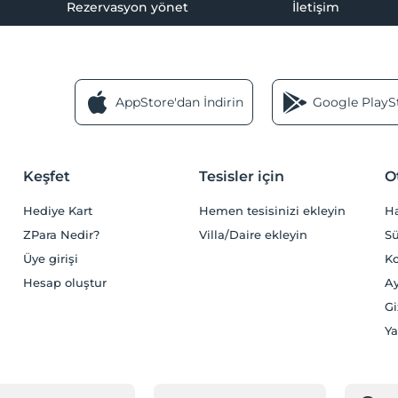
Rezervasyon yönet
İletişim
AppStore'dan İndirin
Google PlaySt
Keşfet
Tesisler için
O
Hediye Kart
Hemen tesisinizi ekleyin
H
ZPara Nedir?
Villa/Daire ekleyin
Sü
Üye girişi
Ko
Hesap oluştur
Ay
Gi
Ya