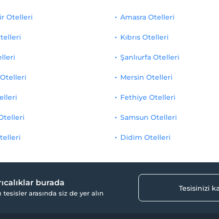
r Otelleri
Amasra Otelleri
telleri
Kıbrıs Otelleri
lleri
Şanlıurfa Otelleri
Otelleri
Mersin Otelleri
elleri
Fethiye Otelleri
Otelleri
Samsun Otelleri
telleri
Didim Otelleri
yrıcalıklar burada
Tesisinizi 
ı tesisler arasında siz de yer alın