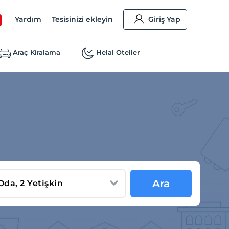
Yardım
Tesisinizi ekleyin
Giriş Yap
Araç Kiralama
Helal Oteller
Ara