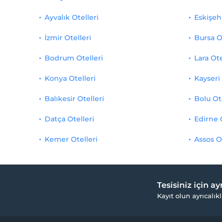
Ayvalık Otelleri
Eskişehi
İzmir Otelleri
Bursa O
Bodrum Otelleri
Lara Ote
Konya Otelleri
Kayseri 
Balıkesir Otelleri
Bolu Ot
Datça Otelleri
Edirne 
Kemer Otelleri
Assos O
Tesisiniz için a
Kayıt olun ayrıcalıkl