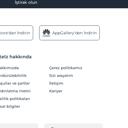
İştirak olun
ore'dan İndirin
AppGallery'den İndirin
telz hakkında
akkımızda
Çerez politikamız
rdürülebilirlik
Sizi arayalım
şullar ve şartlar
İletişim
dınlatma metni
Kariyer
zlilik politikaları
sal bilgiler