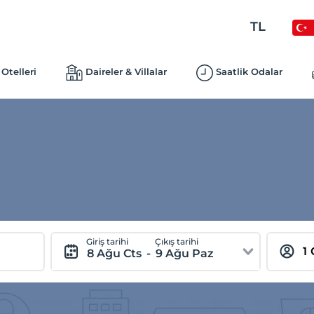
TL
Otelleri
Daireler & Villalar
Saatlik Odalar
Giriş tarihi
Çıkış tarihi
8 Ağu Cts
-
9 Ağu Paz