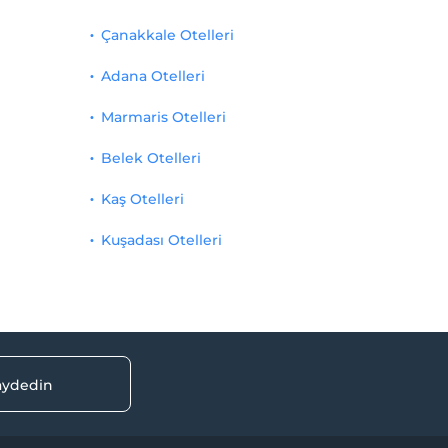
Çanakkale Otelleri
Adana Otelleri
Marmaris Otelleri
Belek Otelleri
Kaş Otelleri
Kuşadası Otelleri
kaydedin