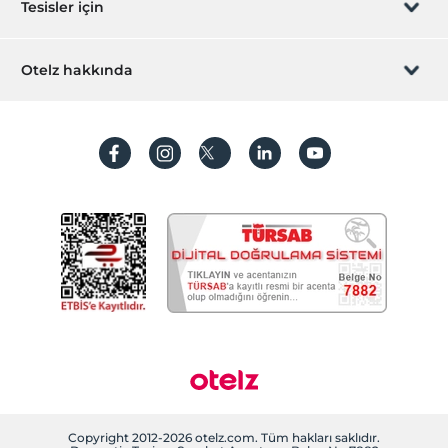
Tesisler için
İştirak olun
ZPara Nedir?
Hemen tesisinizi ekleyin
Otelz hakkında
İletişim
Üye girişi
Villa/Daire ekleyin
Hakkımızda
Sıkça sorulan sorular
Hesap oluştur
Sürdürülebilirlik
Kişisel Verilerin Korunması
Koşullar ve şartlar
İşlem rehberi
Aydınlatma metni
Gizlilik politikaları
Yasal bilgiler
Çerez politikamız
Copyright 2012-2026 otelz.com. Tüm hakları saklıdır.