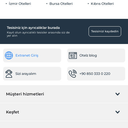
İzmir Otelleri
Bursa Otelleri
Kıbrıs Otelleri
Tesisiniz için ayrıcalıklar burada
Tesisinizi kaydedin
Kayıt olun ayrıcalıklı tesisler arasında siz de
yer alın
Extranet Giriş
Otelz blog
Sizi arayalım
+90 850 333 0 220
Müşteri hizmetleri
Rezervasyon yönet
Keşfet
Sizi arayalım
Hediye Kart