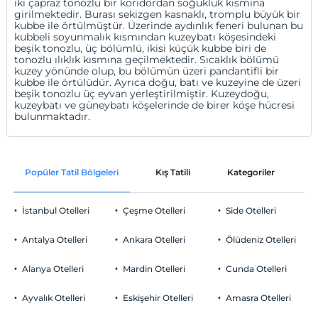
iki çapraz tonozlu bir koridordan soğukluk kısmına
girilmektedir. Burası sekizgen kasnaklı, tromplu büyük bir
kubbe ile örtülmüştür. Üzerinde aydınlık feneri bulunan bu
kubbeli soyunmalık kısmından kuzeybatı köşesindeki
beşik tonozlu, üç bölümlü, ikisi küçük kubbe biri de
tonozlu ılıklık kısmına geçilmektedir. Sıcaklık bölümü
kuzey yönünde olup, bu bölümün üzeri pandantifli bir
kubbe ile örtülüdür. Ayrıca doğu, batı ve kuzeyine de üzeri
beşik tonozlu üç eyvan yerleştirilmiştir. Kuzeydoğu,
kuzeybatı ve güneybatı köşelerinde de birer köşe hücresi
bulunmaktadır.
Popüler Tatil Bölgeleri
Kış Tatili
Kategoriler
P
İstanbul Otelleri
Çeşme Otelleri
Side Otelleri
Antalya Otelleri
Ankara Otelleri
Ölüdeniz Otelleri
Alanya Otelleri
Mardin Otelleri
Cunda Otelleri
Ayvalık Otelleri
Eskişehir Otelleri
Amasra Otelleri