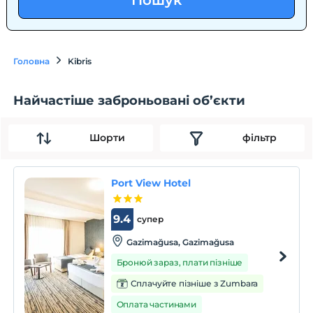
Пошук
Головна
Kibris
Найчастіше заброньовані об’єкти
Шорти
фільтр
Port View Hotel
9.4
супер
Gazimağusa, Gazimağusa
Бронюй зараз, плати пізніше
Сплачуйте пізніше з Zumbara
Оплата частинами