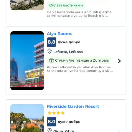
Оплата частинами
Deniz kenarında yer alan butik işletme,
tarihi noktalara ve Long Beach gibi
bölgenin en popüler plajlarına yakın
konumdadır. Lemar Süpermarket yalnızca
500 metre mesafededir.
Alya Rooms
8.8
дуже добре
Lefkosa, Lefkosa
Сплачуйте пізніше з Zumbara
Kuzey Lefkoşa'da yer alan Alya Rooms
rahat odaları ve harika konumuyla sizi
mutlu edecektir. Toplam 54 odası ile
hizmet vermektedir.
Riverside Garden Resort
8.0
дуже добре
Girne, Kıbrıs