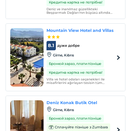
Кредитна картка не потрібна!
Deniz ve inanılmaz güzellikteki
Beşparmak Dağları'nın büyüsü altında
Kuzey Kıbrıs'ın en güzel köyü Laptada,
Girne'ye 14 km uzaklıkta tamamen Kıbrıs
sarı taşından inşa edilmiş ve otantik Kıbrıs
yaşamını ve yemeklerini tadıp,
Mountain View Hotel and Villas
hissedebileceğiniz şekilde dek
8.1
дуже добре
Girne, Kıbrıs
Бронюй зараз, плати пізніше
Кредитна картка не потрібна!
Villa ve hotel odaları seçenekleri ile
misafirlerini ağırlayan tesisin tüm
odalarında banyo, televizyon, klima ve
telefon bulunuyor. Ayrıca tesiste şezlong
ve şemsiyeler ile çevrili yüzme havuzu da
mevcut.
Deniz Konak Butik Otel
Girne, Kıbrıs
Бронюй зараз, плати пізніше
Сплачуйте пізніше з Zumbara