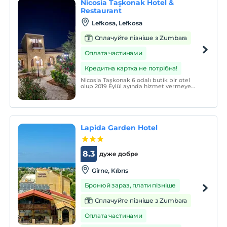
Nicosia Taşkonak Hotel &
Restaurant
Lefkosa, Lefkosa
Сплачуйте пізніше з Zumbara
Оплата частинами
Кредитна картка не потрібна!
Nicosia Taşkonak 6 odalı butik bir otel
olup 2019 Eylül ayında hizmet vermeye
başlamıştır. Tamamı konforlu olan
odalarımızda oda kahvaltı konseptinde
konaklayabilirsiniz.
Lapida Garden Hotel
8.3
дуже добре
Girne, Kıbrıs
Бронюй зараз, плати пізніше
Сплачуйте пізніше з Zumbara
Оплата частинами