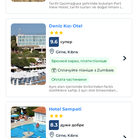
Tarihi Gazimağusa şehrinde bulunan Port
View Hotel, tarihi surları ve doğal limanı ile
geçmiş medeniyetleri hissedebileceğiniz
özel bir konumda yer alıyor.
Deniz Kızı Otel
9.6
супер
Girne, Kıbrıs
Бронюй зараз, плати пізніше
Сплачуйте пізніше з Zumbara
Оплата частинами
Aynı alan içerisinde birbirinden farklı
özelliklere sahip 2 ayrı otel binasından
oluşan kompleksimiz, misafirlerimizin
hizmetindedir.
Hotel Sempati
8.3
дуже добре
Girne, Kıbrıs