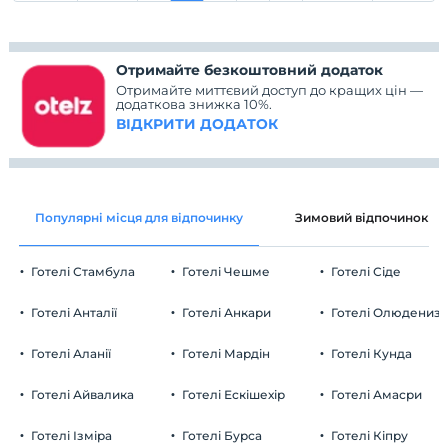
Отримайте безкоштовний додаток
Отримайте миттєвий доступ до кращих цін —
додаткова знижка 10%.
ВІДКРИТИ ДОДАТОК
Популярні місця для відпочинку
Зимовий відпочинок
Готелі Стамбула
Готелі Чешме
Готелі Сіде
Готелі Анталії
Готелі Анкари
Готелі Олюдениз
Готелі Аланії
Готелі Мардін
Готелі Кунда
Готелі Айвалика
Готелі Ескішехір
Готелі Амасри
Готелі Ізміра
Готелі Бурса
Готелі Кіпру