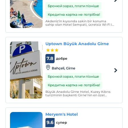
Бронюй зараз, плати пізніше
Кредитна картка не потрібна!
Akdeniz'in kıyısında sakin bir konuma
sahip olan Hotel Sempati, ücretsiz Wi-Fi ile
havuz bahçesi ve deniz manzaralı
balkonlar içeren, sade bir biçimde
döşenmiş odalar sunmaktadır. Girne kenti
15 km uzaklıktadır.
Uptown Büyük Anadolu Girne
7.8
добре
Bahçeli, Girne
Бронюй зараз, плати пізніше
Кредитна картка не потрібна!
Büyük Anadolu Girne Hotel, Kuzey Kıbrıs
turizminin başkenti Girne’nin en özel
bölgelerinden birinde yer alır.
Meryem's Hotel
9.6
супер