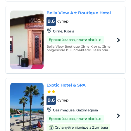
tatilden beklediği birçok özelliği tek bir
çatı altında birleştiriyor.
Bella View Art Boutique Hotel
9.6
супер
Girne, Kıbrıs
Бронюй зараз, плати пізніше
Bella View Boutique Girne Kıbrıs, Girne
bölgesinde bulunmaktadır. Tesis oda
kahvaltı konseptinde hizmet vermektedir.
Denize 750 metrenin üzerinde uzaklıkta
olan Bella View Boutique Girne
misafirlerine shuttle servis imkanı
sunmaktadır.
Exotic Hotel & SPA
9.6
супер
Gazimağusa, Gazimağusa
Бронюй зараз, плати пізніше
Сплачуйте пізніше з Zumbara