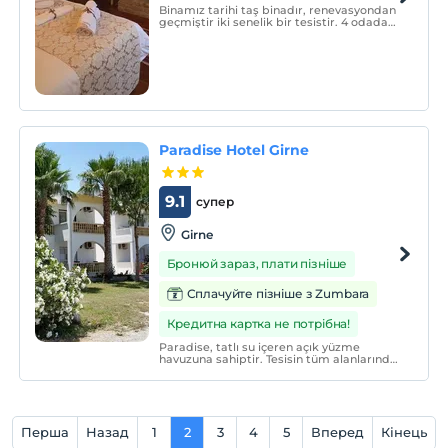
Binamız tarihi taş binadır, renevasyondan
geçmiştir iki senelik bir tesistir. 4 odadan
oluşan küçük bir konaktır.
Paradise Hotel Girne
9.1
супер
Girne
Бронюй зараз, плати пізніше
Сплачуйте пізніше з Zumbara
Кредитна картка не потрібна!
Paradise, tatlı su içeren açık yüzme
havuzuna sahiptir. Tesisin tüm alanlarında
Wi-Fi erişimi ücretsizdir.
Перша
Назад
1
2
3
4
5
Вперед
Кінець