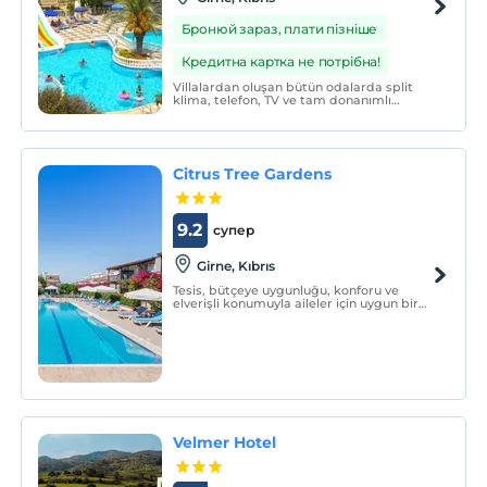
Бронюй зараз, плати пізніше
Кредитна картка не потрібна!
Villalardan oluşan bütün odalarda split
klima, telefon, TV ve tam donanımlı
mutfak mevcutur. Merdivensiz oda
isteyen misafirler için tek katlı
bungalowlar mevcuttur.
Citrus Tree Gardens
9.2
супер
Girne, Kıbrıs
Tesis, bütçeye uygunluğu, konforu ve
elverişli konumuyla aileler için uygun bir
ortam sunuyor.
Velmer Hotel