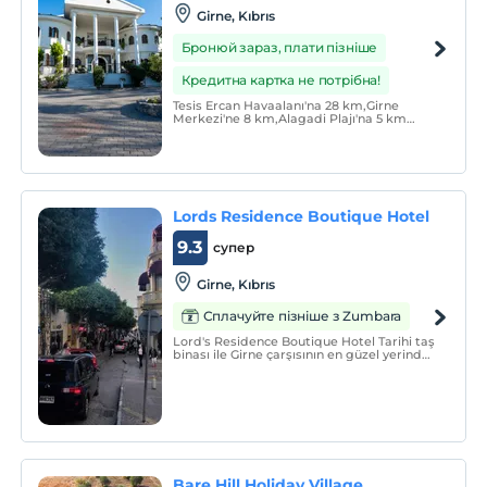
Girne, Kıbrıs
Бронюй зараз, плати пізніше
Кредитна картка не потрібна!
Tesis Ercan Havaalanı'na 28 km,Girne
Merkezi'ne 8 km,Alagadi Plajı'na 5 km
mesafede bulunmaktadır.
Lords Residence Boutique Hotel
9.3
супер
Girne, Kıbrıs
Сплачуйте пізніше з Zumbara
Lord's Residence Boutique Hotel Tarihi taş
binası ile Girne çarşısının en güzel yerinde
bulunan Butik Otelimizin her biri özel
olarak tasarlanan 9 odamız
bulunmaktadır.
Bare Hill Holiday Village