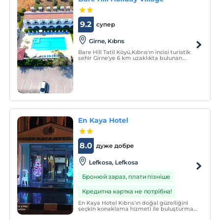
9.2
супер
Girne, Kıbrıs
Bare Hill Tatil Köyü,Kıbrıs'ın incisi turistik
sehir Girne'ye 6 km uzaklıkta bulunan
yeşilliklerle kaplı Alsancak kasabasında
bulunmaktadır.
En Kaya Hotel
8.0
дуже добре
Lefkosa, Lefkosa
Бронюй зараз, плати пізніше
Кредитна картка не потрібна!
En Kaya Hotel Kıbrıs'ın doğal güzelliğini
seçkin konaklama hizmeti ile buluşturmak
üzere tasarlanmış olup, misafirlerin