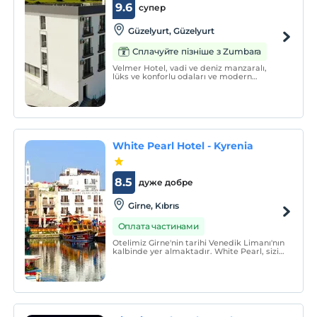
9.6
супер
Güzelyurt, Güzelyurt
Сплачуйте пізніше з Zumbara
Velmer Hotel, vadi ve deniz manzaralı,
lüks ve konforlu odaları ve modern
mimaride saklanmış ince detaylarla, aile
yapısına uygun tasarlanmış olarak sizlere
kapılarını açıyor.
White Pearl Hotel - Kyrenia
8.5
дуже добре
Girne, Kıbrıs
Оплата частинами
Otelimiz Girne'nin tarihi Venedik Limanı'nın
kalbinde yer almaktadır. White Pearl, sizi
Eski Liman ve Girne Kalesi'nin en güzel
manzarasına sahip orta çağa geri götürür.
Eski Venedik Limanı, Kuzey Kıbrıs'ın
başlıca markasıdır.