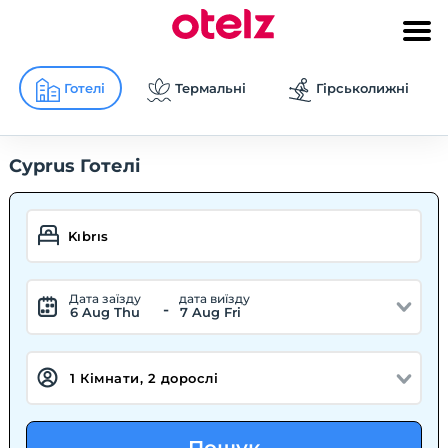
Готелі
Термальні
Гірськолижні
Cyprus Готелі
Дата заїзду
дата виїзду
-
6 Aug Thu
7 Aug Fri