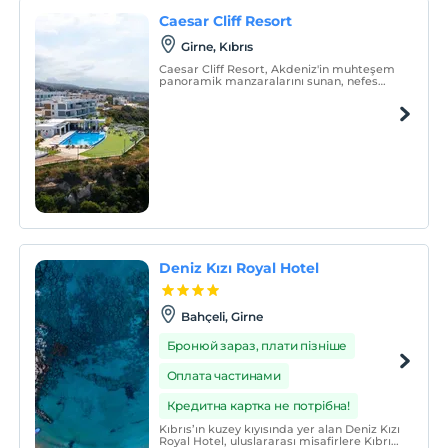
Caesar Cliff Resort
Girne, Kıbrıs
Caesar Cliff Resort, Akdeniz'in muhteşem
panoramik manzaralarını sunan, nefes
kesen uçurumlarda benzersiz bir konuma
sahip bir tatil köyüdür.
Deniz Kızı Royal Hotel
Bahçeli, Girne
Бронюй зараз, плати пізніше
Оплата частинами
Кредитна картка не потрібна!
Kıbrıs’ın kuzey kıyısında yer alan Deniz Kızı
Royal Hotel, uluslararası misafirlere Kıbrıs