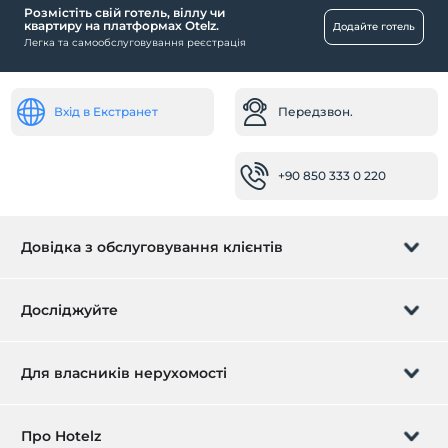
Розмістіть свій готель, віллу чи
квартиру на платформах Otelz.
Додайте готель
Легка та самообслуговування реєстрація
Вхід в Екстранет
Передзвон.
+90 850 333 0 220
Довідка з обслуговування клієнтів
Керуйте бронюванням
Досліджуйте
Передзвон.
Подарункова картка
Для власників нерухомості
Станьте партнером
Що таке ZMoney?
Зареєструйте свою власність зараз
Про Hotelz