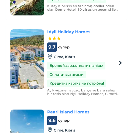
Kuzey Kıbrıs’ın en tanınmış otellerinden
olan Dome Hotel, 80 yılı aşkın geçmişi ile
müşterilerine konfor, kalite ve ihtişam
sunar.
Idyll Holiday Homes
9.7
супер
Girne, Kıbrıs
Бронюй зараз, плати пізніше
Оплата частинами
Кредитна картка не потрібна!
Açık yüzme havuzu, bahçe ve bara sahip
bir tesis olan Idyll Holiday Homes, Girne'de
hizmet vermekte ve modern odaları ve
güler yüzlü çalışanlarıyla misafirlerimize
en güzel tatil deneyimi yaşatmayı
hedeflemektedir.
Pearl Island Homes
9.6
супер
Girne, Kıbrıs