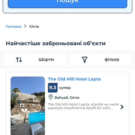
Пошук
Головна
Girne
Найчастіше заброньовані об’єкти
Шорти
фільтр
The Old Mill Hotel Lapta
9.3
супер
Bahçeli, Girne
The Old Mill Hotel Lapta, otantik ve rustik
yapısıyla misafirlerine keyifli bir tatil
sunmaktadır.