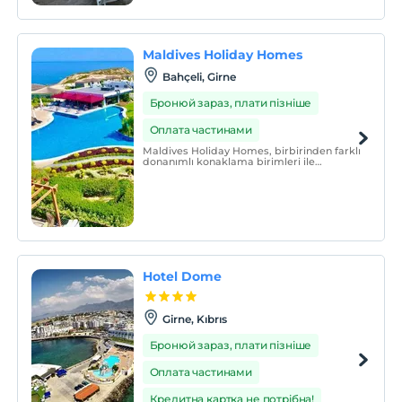
Maldives Holiday Homes
Bahçeli, Girne
Бронюй зараз, плати пізніше
Оплата частинами
Maldives Holiday Homes, birbirinden farklı
donanımlı konaklama birimleri ile
misafirlerine hizmet vermektedir.
Hotel Dome
Girne, Kıbrıs
Бронюй зараз, плати пізніше
Оплата частинами
Кредитна картка не потрібна!