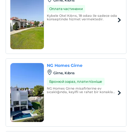
Girne, Kıbrıs
Оплата частинами
Kybele Otel Kıbrıs, 18 odası ile sadece oda
konseptinde hizmet vermektedir.
NG Homes Girne
Girne, Kıbrıs
Бронюй зараз, плати пізніше
NG Homes Girne misafirlerine ev
sıcaklığında, keyifli ve rahat bir konaklama
hizmet vermektedir.