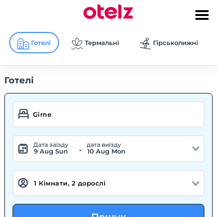
Готелі
Термальні
Гірськолижні
Готелі
Дата заїзду
дата виїзду
-
9 Aug Sun
10 Aug Mon