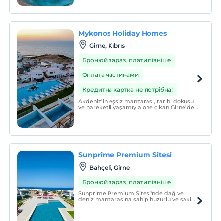
kültürünün dokunuşuyla hizmet verme
konusunda uzun bir geçmişe sahip, denize
sıfır, aile dostu bir özel oteldir.
Mykonos Holiday Homes
Girne, Kıbrıs
Бронюй зараз, плати пізніше
Оплата частинами
Кредитна картка не потрібна!
Akdeniz’in eşsiz manzarası, tarihi dokusu
ve hareketli yaşamıyla öne çıkan Girne’de
yer alan tesisimiz, konfor ve şıklığı bir
araya getirerek misafirlerine benzersiz bir
konaklama deneyimi sunuyor.
Sunprime Premium Sitesi
Bahçeli, Girne
Бронюй зараз, плати пізніше
Sunprime Premium Sitesi'nde dağ ve
deniz manzarasına sahip huzurlu ve sakin
konaklama alanımızda ailenizle birlikte
keyifli bir şekilde dinlenebilirsiniz.