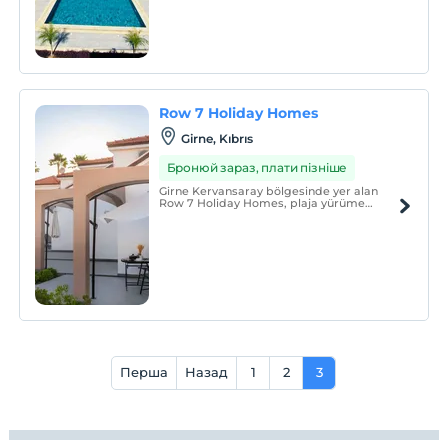
Row 7 Holiday Homes
Girne, Kıbrıs
Бронюй зараз, плати пізніше
Girne Kervansaray bölgesinde yer alan
Row 7 Holiday Homes, plaja yürüme
mesafesinde modern ve konforlu
bungalovlardan oluşan butik bir
konaklama deneyimi sunar.
Перша
Назад
1
2
3