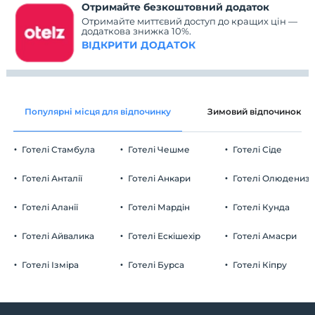
Отримайте безкоштовний додаток
Отримайте миттєвий доступ до кращих цін —
додаткова знижка 10%.
ВІДКРИТИ ДОДАТОК
Популярні місця для відпочинку
Зимовий відпочинок
Готелі Стамбула
Готелі Чешме
Готелі Сіде
Готелі Анталії
Готелі Анкари
Готелі Олюдениз
Готелі Аланії
Готелі Мардін
Готелі Кунда
Готелі Айвалика
Готелі Ескішехір
Готелі Амасри
Готелі Ізміра
Готелі Бурса
Готелі Кіпру