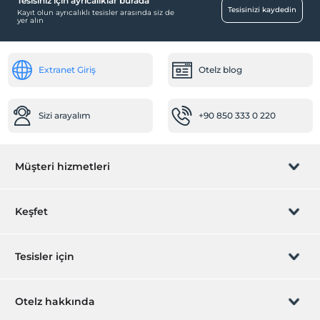
Tesisiniz için ayrıcalıklar burada
Tesisinizi kaydedin
Kayıt olun ayrıcalıklı tesisler arasında siz de
yer alın
Extranet Giriş
Otelz blog
Sizi arayalım
+90 850 333 0 220
Müşteri hizmetleri
Rezervasyon yönet
Keşfet
Sizi arayalım
Hediye Kart
Tesisler için
İştirak olun
ZPara Nedir?
Hemen tesisinizi ekleyin
Otelz hakkında
İletişim