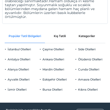
olabileceği sanılmaktadır.Hamam oldukça iri kesme
taştan yapılmıştır. Soyunmalık soğuklu ve sıcaklık
bölümlerinden meydana gelen hamam haç planlı ve
eyvanlıdır. Bölümlerin üzerleri basık kubbelerle
örtülmüştür.
Popüler Tatil Bölgeleri
Kış Tatili
Kategoriler
P
İstanbul Otelleri
Çeşme Otelleri
Side Otelleri
Antalya Otelleri
Ankara Otelleri
Ölüdeniz Otelleri
Alanya Otelleri
Mardin Otelleri
Cunda Otelleri
Ayvalık Otelleri
Eskişehir Otelleri
Amasra Otelleri
İzmir Otelleri
Bursa Otelleri
Kıbrıs Otelleri