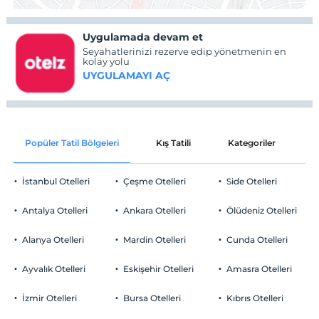
Uygulamada devam et
Seyahatlerinizi rezerve edip yönetmenin en
kolay yolu
UYGULAMAYI AÇ
Popüler Tatil Bölgeleri
Kış Tatili
Kategoriler
P
İstanbul Otelleri
Çeşme Otelleri
Side Otelleri
Antalya Otelleri
Ankara Otelleri
Ölüdeniz Otelleri
Alanya Otelleri
Mardin Otelleri
Cunda Otelleri
Ayvalık Otelleri
Eskişehir Otelleri
Amasra Otelleri
İzmir Otelleri
Bursa Otelleri
Kıbrıs Otelleri