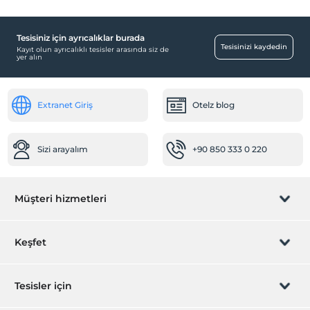
Tesisiniz için ayrıcalıklar burada
Tesisinizi kaydedin
Kayıt olun ayrıcalıklı tesisler arasında siz de
yer alın
Extranet Giriş
Otelz blog
Sizi arayalım
+90 850 333 0 220
Müşteri hizmetleri
Rezervasyon yönet
Keşfet
Sizi arayalım
Hediye Kart
Tesisler için
İştirak olun