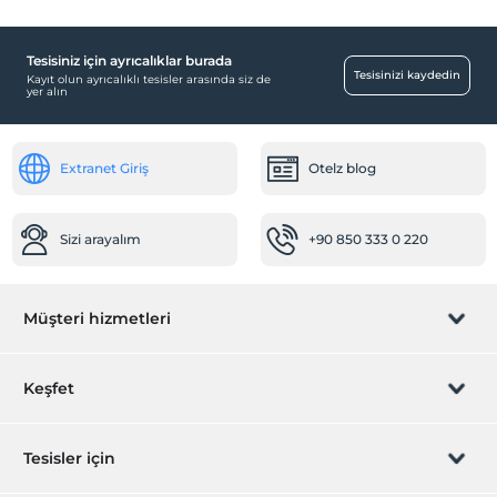
Tesisiniz için ayrıcalıklar burada
Tesisinizi kaydedin
Kayıt olun ayrıcalıklı tesisler arasında siz de
yer alın
Extranet Giriş
Otelz blog
Sizi arayalım
+90 850 333 0 220
Müşteri hizmetleri
Rezervasyon yönet
Keşfet
Sizi arayalım
Hediye Kart
Tesisler için
İştirak olun