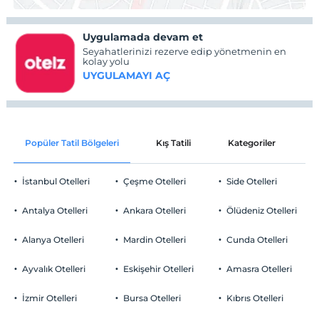
Uygulamada devam et
Seyahatlerinizi rezerve edip yönetmenin en
kolay yolu
UYGULAMAYI AÇ
Popüler Tatil Bölgeleri
Kış Tatili
Kategoriler
P
İstanbul Otelleri
Çeşme Otelleri
Side Otelleri
Antalya Otelleri
Ankara Otelleri
Ölüdeniz Otelleri
Alanya Otelleri
Mardin Otelleri
Cunda Otelleri
Ayvalık Otelleri
Eskişehir Otelleri
Amasra Otelleri
İzmir Otelleri
Bursa Otelleri
Kıbrıs Otelleri