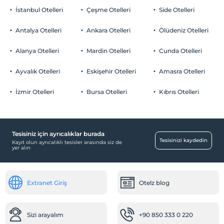
İstanbul Otelleri
Çeşme Otelleri
Side Otelleri
Antalya Otelleri
Ankara Otelleri
Ölüdeniz Otelleri
Alanya Otelleri
Mardin Otelleri
Cunda Otelleri
Ayvalık Otelleri
Eskişehir Otelleri
Amasra Otelleri
İzmir Otelleri
Bursa Otelleri
Kıbrıs Otelleri
Tesisiniz için ayrıcalıklar burada
Tesisinizi kaydedin
Kayıt olun ayrıcalıklı tesisler arasında siz de
yer alın
Extranet Giriş
Otelz blog
Sizi arayalım
+90 850 333 0 220