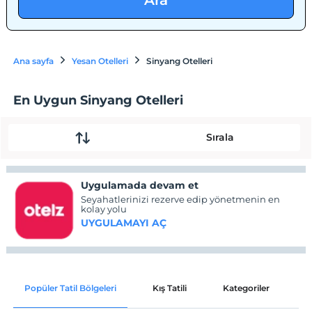
Ara
Ana sayfa
Yesan Otelleri
Sinyang Otelleri
En Uygun Sinyang Otelleri
Sırala
Uygulamada devam et
Seyahatlerinizi rezerve edip yönetmenin en
kolay yolu
UYGULAMAYI AÇ
Popüler Tatil Bölgeleri
Kış Tatili
Kategoriler
P