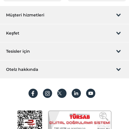
Müşteri hizmetleri
Rezervasyon yönet
Keşfet
Sizi arayalım
Hediye Kart
Tesisler için
İştirak olun
ZPara Nedir?
Hemen tesisinizi ekleyin
Otelz hakkında
İletişim
Üye girişi
Villa/Daire ekleyin
Hakkımızda
Sıkça sorulan sorular
Hesap oluştur
Sürdürülebilirlik
Kişisel Verilerin Korunması
Koşullar ve şartlar
İşlem rehberi