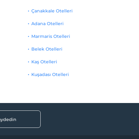
Çanakkale Otelleri
Adana Otelleri
Marmaris Otelleri
Belek Otelleri
Kaş Otelleri
Kuşadası Otelleri
kaydedin