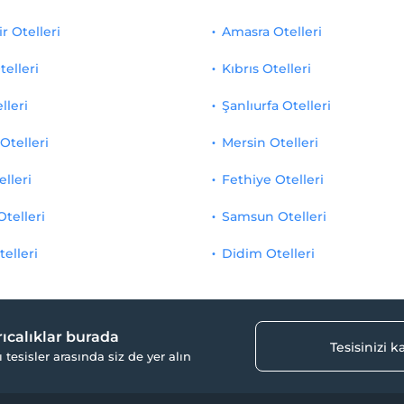
r Otelleri
Amasra Otelleri
telleri
Kıbrıs Otelleri
lleri
Şanlıurfa Otelleri
Otelleri
Mersin Otelleri
elleri
Fethiye Otelleri
Otelleri
Samsun Otelleri
telleri
Didim Otelleri
yrıcalıklar burada
Tesisinizi 
ı tesisler arasında siz de yer alın