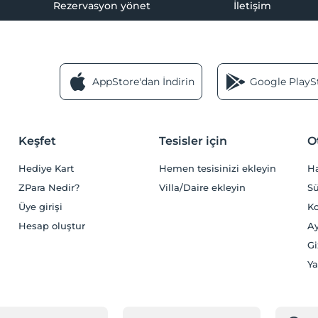
Rezervasyon yönet
İletişim
AppStore'dan İndirin
Google PlaySt
Keşfet
Tesisler için
O
Hediye Kart
Hemen tesisinizi ekleyin
H
ZPara Nedir?
Villa/Daire ekleyin
Sü
Üye girişi
Ko
Hesap oluştur
Ay
Gi
Ya