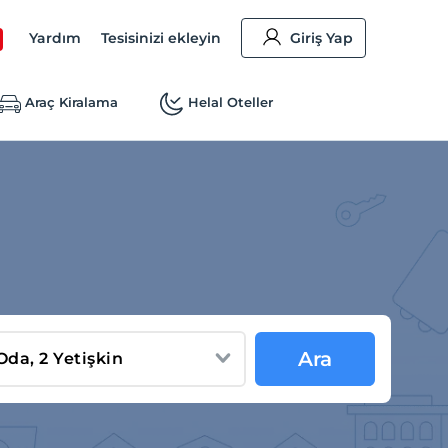
Yardım
Tesisinizi ekleyin
Giriş Yap
Araç Kiralama
Helal Oteller
Ara