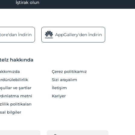
İştirak olun
ore'dan İndirin
AppGallery'den İndirin
telz hakkında
akkımızda
Çerez politikamız
rdürülebilirlik
Sizi arayalım
şullar ve şartlar
İletişim
dınlatma metni
Kariyer
zlilik politikaları
sal bilgiler