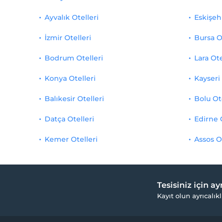
Ayvalık Otelleri
Eskişehi
İzmir Otelleri
Bursa O
Bodrum Otelleri
Lara Ote
Konya Otelleri
Kayseri 
Balıkesir Otelleri
Bolu Ot
Datça Otelleri
Edirne 
Kemer Otelleri
Assos O
Tesisiniz için a
Kayıt olun ayrıcalıkl