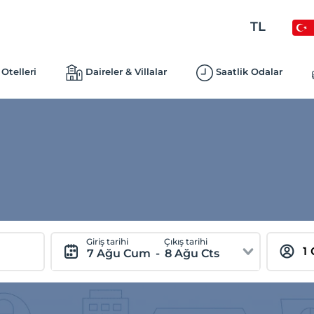
TL
Otelleri
Daireler & Villalar
Saatlik Odalar
Giriş tarihi
Çıkış tarihi
7 Ağu Cum
-
8 Ağu Cts