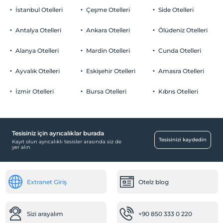
İstanbul Otelleri
Çeşme Otelleri
Side Otelleri
Antalya Otelleri
Ankara Otelleri
Ölüdeniz Otelleri
Alanya Otelleri
Mardin Otelleri
Cunda Otelleri
Ayvalık Otelleri
Eskişehir Otelleri
Amasra Otelleri
İzmir Otelleri
Bursa Otelleri
Kıbrıs Otelleri
Tesisiniz için ayrıcalıklar burada
Tesisinizi kaydedin
Kayıt olun ayrıcalıklı tesisler arasında siz de
yer alın
Extranet Giriş
Otelz blog
Sizi arayalım
+90 850 333 0 220