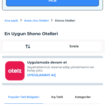
Ara
Ana sayfa
Ikata-cho Otelleri
Shono Otelleri
En Uygun Shono Otelleri
Sırala
Uygulamada devam et
Seyahatlerinizi rezerve edip yönetmenin en
kolay yolu
UYGULAMAYI AÇ
Popüler Tatil Bölgeleri
Kış Tatili
Kategoriler
P