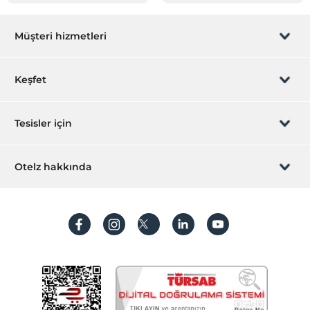
Müşteri hizmetleri
Rezervasyon yönet
Keşfet
Sizi arayalım
Hediye Kart
Tesisler için
İştirak olun
ZPara Nedir?
Hemen tesisinizi ekleyin
Otelz hakkında
İletişim
Üye girişi
Villa/Daire ekleyin
Hakkımızda
Sıkça sorulan sorular
Hesap oluştur
Sürdürülebilirlik
Kişisel Verilerin Korunması
Koşullar ve şartlar
İşlem rehberi