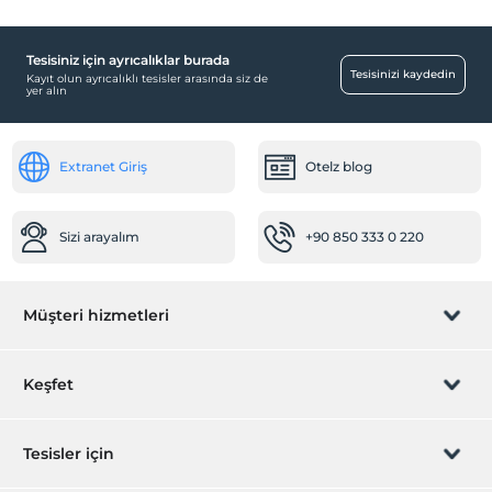
Tesisiniz için ayrıcalıklar burada
Tesisinizi kaydedin
Kayıt olun ayrıcalıklı tesisler arasında siz de
yer alın
Extranet Giriş
Otelz blog
Sizi arayalım
+90 850 333 0 220
Müşteri hizmetleri
Rezervasyon yönet
Keşfet
Sizi arayalım
Hediye Kart
Tesisler için
İştirak olun