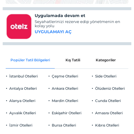
Uygulamada devam et
Seyahatlerinizi rezerve edip yönetmenin en
kolay yolu
UYGULAMAYI AÇ
Popüler Tatil Bölgeleri
Kış Tatili
Kategoriler
P
İstanbul Otelleri
Çeşme Otelleri
Side Otelleri
Antalya Otelleri
Ankara Otelleri
Ölüdeniz Otelleri
Alanya Otelleri
Mardin Otelleri
Cunda Otelleri
Ayvalık Otelleri
Eskişehir Otelleri
Amasra Otelleri
İzmir Otelleri
Bursa Otelleri
Kıbrıs Otelleri