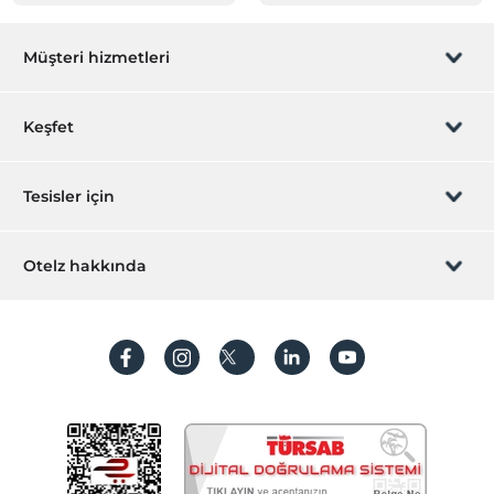
Müşteri hizmetleri
Rezervasyon yönet
Keşfet
Sizi arayalım
Hediye Kart
Tesisler için
İştirak olun
ZPara Nedir?
Hemen tesisinizi ekleyin
Otelz hakkında
İletişim
Üye girişi
Villa/Daire ekleyin
Hakkımızda
Sıkça sorulan sorular
Hesap oluştur
Sürdürülebilirlik
Kişisel Verilerin Korunması
Koşullar ve şartlar
İşlem rehberi