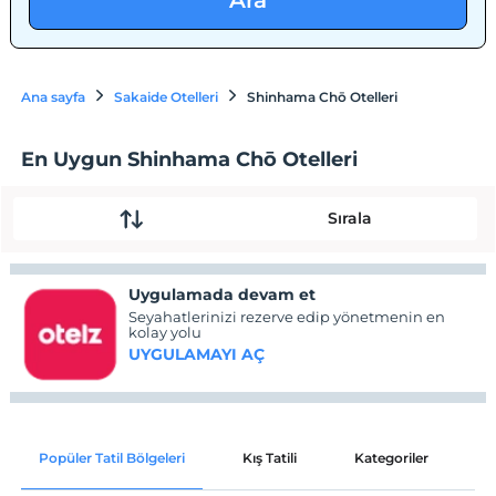
Ara
Ana sayfa
Sakaide Otelleri
Shinhama Chō Otelleri
En Uygun Shinhama Chō Otelleri
Sırala
Uygulamada devam et
Seyahatlerinizi rezerve edip yönetmenin en
kolay yolu
UYGULAMAYI AÇ
Popüler Tatil Bölgeleri
Kış Tatili
Kategoriler
P