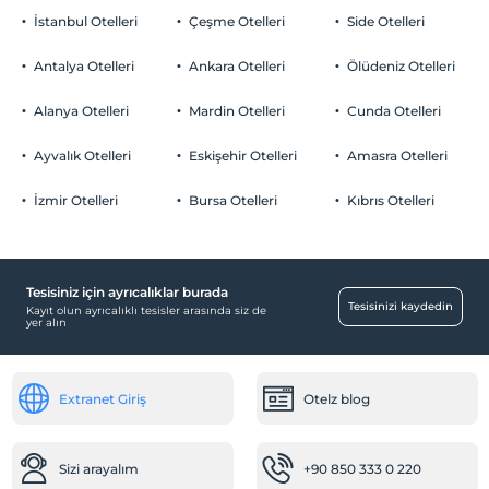
İstanbul Otelleri
Çeşme Otelleri
Side Otelleri
Antalya Otelleri
Ankara Otelleri
Ölüdeniz Otelleri
Alanya Otelleri
Mardin Otelleri
Cunda Otelleri
Ayvalık Otelleri
Eskişehir Otelleri
Amasra Otelleri
İzmir Otelleri
Bursa Otelleri
Kıbrıs Otelleri
Tesisiniz için ayrıcalıklar burada
Tesisinizi kaydedin
Kayıt olun ayrıcalıklı tesisler arasında siz de
yer alın
Extranet Giriş
Otelz blog
Sizi arayalım
+90 850 333 0 220