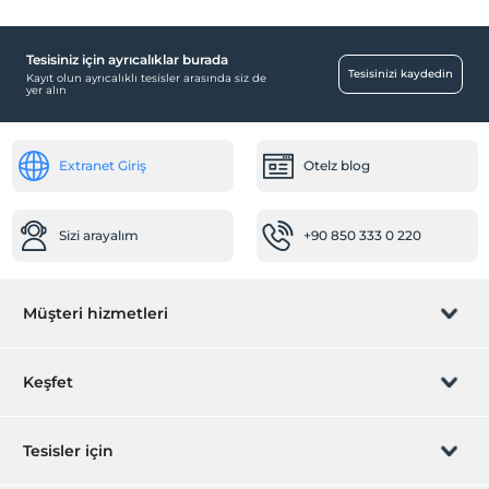
Tesisiniz için ayrıcalıklar burada
Tesisinizi kaydedin
Kayıt olun ayrıcalıklı tesisler arasında siz de
yer alın
Extranet Giriş
Otelz blog
Sizi arayalım
+90 850 333 0 220
Müşteri hizmetleri
Rezervasyon yönet
Keşfet
Sizi arayalım
Hediye Kart
Tesisler için
İştirak olun