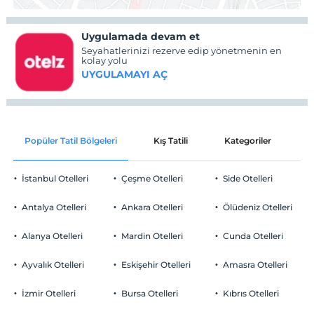
Uygulamada devam et
Seyahatlerinizi rezerve edip yönetmenin en
kolay yolu
UYGULAMAYI AÇ
Popüler Tatil Bölgeleri
Kış Tatili
Kategoriler
P
İstanbul Otelleri
Çeşme Otelleri
Side Otelleri
Antalya Otelleri
Ankara Otelleri
Ölüdeniz Otelleri
Alanya Otelleri
Mardin Otelleri
Cunda Otelleri
Ayvalık Otelleri
Eskişehir Otelleri
Amasra Otelleri
İzmir Otelleri
Bursa Otelleri
Kıbrıs Otelleri