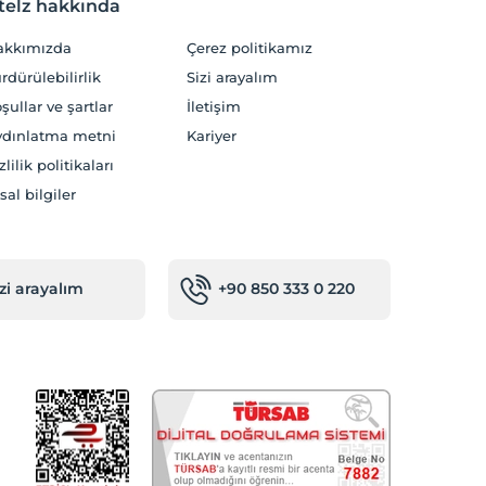
telz hakkında
akkımızda
Çerez politikamız
rdürülebilirlik
Sizi arayalım
şullar ve şartlar
İletişim
dınlatma metni
Kariyer
zlilik politikaları
sal bilgiler
izi arayalım
+90 850 333 0 220