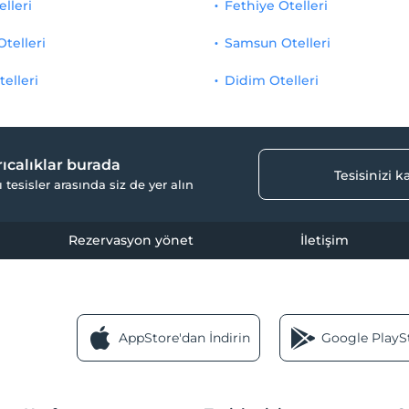
elleri
Fethiye Otelleri
Otelleri
Samsun Otelleri
telleri
Didim Otelleri
yrıcalıklar burada
Tesisinizi 
ı tesisler arasında siz de yer alın
Rezervasyon yönet
İletişim
AppStore'dan İndirin
Google PlaySt