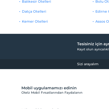
Balıkesir Otelleri
Bolu Ot
Datça Otelleri
Edirne 
Kemer Otelleri
Assos O
Tesisiniz için a
Kayıt olun ayrıcalıkl
Sizi arayalım
Mobil uygulamamızı edinin
Otelz Mobil Fırsatlarından Faydalanın