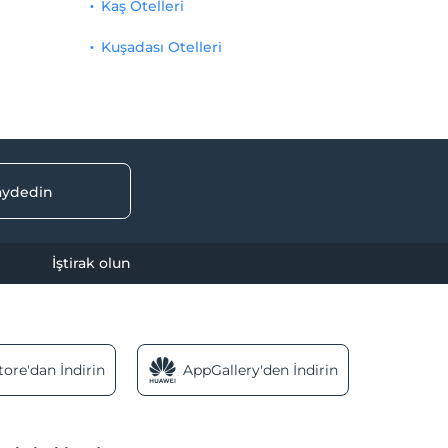
Kaş Otelleri
Kuşadası Otelleri
kaydedin
İştirak olun
ore'dan İndirin
AppGallery'den İndirin