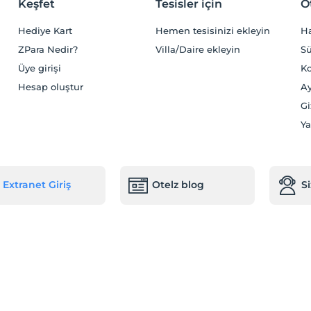
Keşfet
Tesisler için
O
Hediye Kart
Hemen tesisinizi ekleyin
H
ZPara Nedir?
Villa/Daire ekleyin
Sü
Üye girişi
Ko
Hesap oluştur
Ay
Gi
Ya
Extranet Giriş
Otelz blog
S