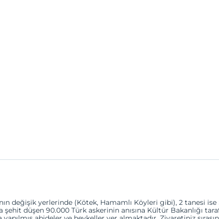
nın değişik yerlerinde (Kötek, Hamamlı Köyleri gibi), 2 tanesi i
a şehit düşen 90.000 Türk askerinin anısına Kültür Bakanlığı tara
 yapılmış abideler ve heykeller yer almaktadır. Ziyaretiniz sırasın