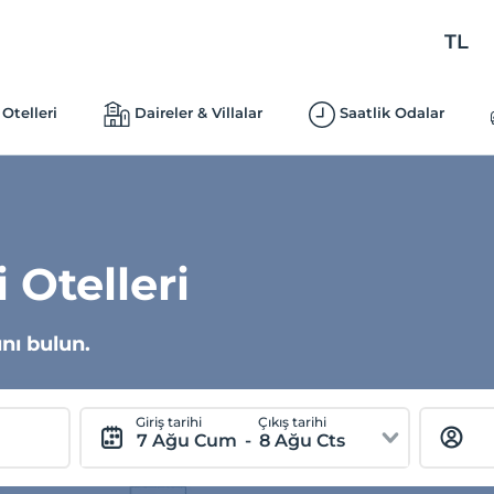
TL
Otelleri
Daireler & Villalar
Saatlik Odalar
 Otelleri
ını bulun.
Giriş tarihi
Çıkış tarihi
7 Ağu Cum
-
8 Ağu Cts