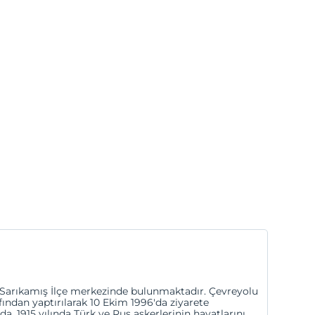
se Sarıkamış İlçe merkezinde bulunmaktadır. Çevreyolu
fından yaptırılarak 10 Ekim 1996'da ziyarete
da, 1915 yılında Türk ve Rus askerlerinin hayatlarını