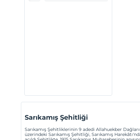
Sarıkamış Şehitliği
Sarıkamış Şehitliklerinin 9 adedi Allahuekber Dağları
üzerindeki Sarıkamış Şehitliği, Sarıkamış Harekâtı'nd
açıldı.Şehitlikte, 1915 Sarıkamış Muharebesinin anısına