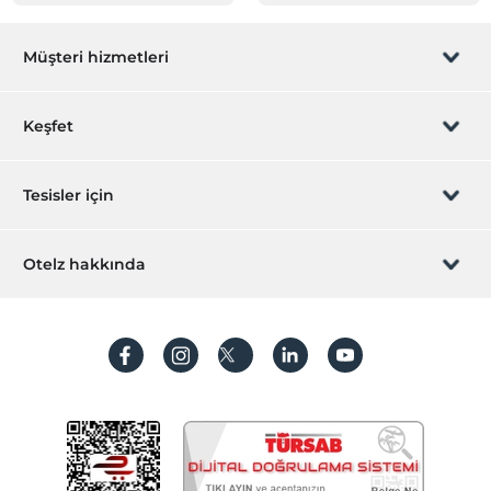
Müşteri hizmetleri
Rezervasyon yönet
Keşfet
Sizi arayalım
Hediye Kart
Tesisler için
İştirak olun
ZPara Nedir?
Hemen tesisinizi ekleyin
Otelz hakkında
İletişim
Üye girişi
Villa/Daire ekleyin
Hakkımızda
Sıkça sorulan sorular
Hesap oluştur
Sürdürülebilirlik
Kişisel Verilerin Korunması
Koşullar ve şartlar
İşlem rehberi