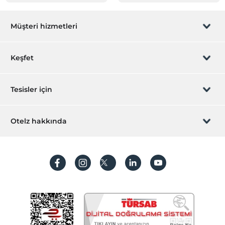
Müşteri hizmetleri
Rezervasyon yönet
Keşfet
Sizi arayalım
Hediye Kart
Tesisler için
İştirak olun
ZPara Nedir?
Hemen tesisinizi ekleyin
Otelz hakkında
İletişim
Üye girişi
Villa/Daire ekleyin
Hakkımızda
Sıkça sorulan sorular
Hesap oluştur
Sürdürülebilirlik
Kişisel Verilerin Korunması
Koşullar ve şartlar
İşlem rehberi