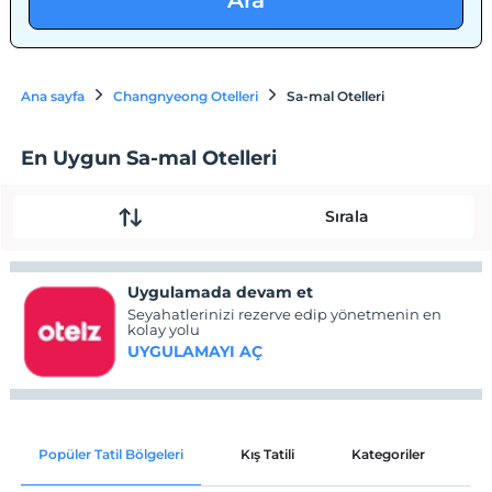
Ara
Ana sayfa
Changnyeong Otelleri
Sa-mal Otelleri
En Uygun Sa-mal Otelleri
Sırala
Uygulamada devam et
Seyahatlerinizi rezerve edip yönetmenin en
kolay yolu
UYGULAMAYI AÇ
Popüler Tatil Bölgeleri
Kış Tatili
Kategoriler
P