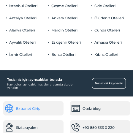
İstanbul Otelleri
Çeşme Otelleri
Side Otelleri
Antalya Otelleri
Ankara Otelleri
Ölüdeniz Otelleri
Alanya Otelleri
Mardin Otelleri
Cunda Otelleri
Ayvalık Otelleri
Eskişehir Otelleri
Amasra Otelleri
İzmir Otelleri
Bursa Otelleri
Kıbrıs Otelleri
Tesisiniz için ayrıcalıklar burada
Tesisinizi kaydedin
Kayıt olun ayrıcalıklı tesisler arasında siz de
yer alın
Extranet Giriş
Otelz blog
Sizi arayalım
+90 850 333 0 220