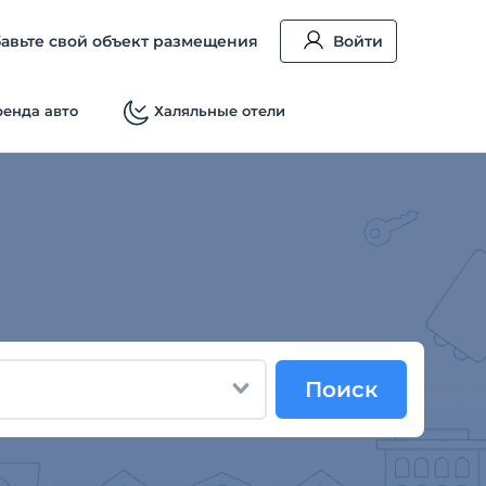
авьте свой объект размещения
Войти
енда авто
Халяльные отели
Поиск