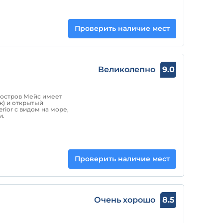
Проверить наличие мест
Великолепно
9.0
 остров Мейс имеет
) и открытый
ior с видом на море,
и.
Проверить наличие мест
Очень хорошо
8.5