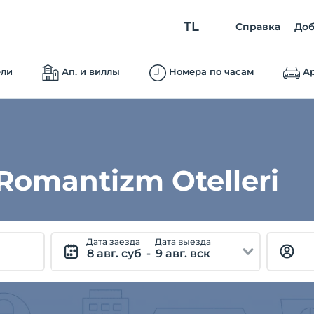
TL
Справка
Доб
ели
Ап. и виллы
Номера по часам
Ар
 Romantizm Otelleri
Дата заезда
Дата выезда
8 авг. суб
-
9 авг. вск