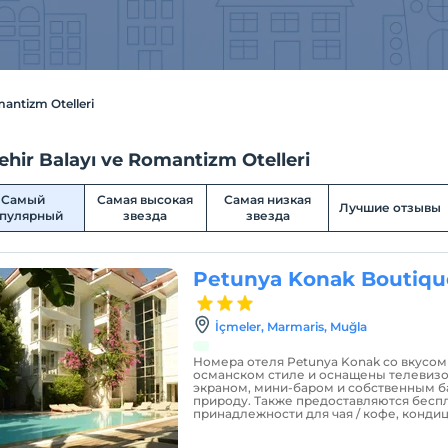
mantizm Otelleri
ehir Balayı ve Romantizm Otelleri
Самый
Самая высокая
Самая низкая
Лучшие отзывы
пулярный
звезда
звезда
Petunya Konak Boutiqu
İçmeler, Marmaris, Muğla
Номера отеля Petunya Konak со вкусо
османском стиле и оснащены телевиз
экраном, мини-баром и собственным б
природу. Также предоставляются бесп
принадлежности для чая / кофе, конди