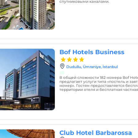
спутниковыми каналами.
Bof Hotels Business
Dudullu, Ümraniye, İstanbul
В общей сложности 182 номера Bof Hote
предлагает услуги типа «постель и завт
номер». Гостям предоставляется беспла
территории отеля и бесплатная частная
Club Hotel Barbarossa