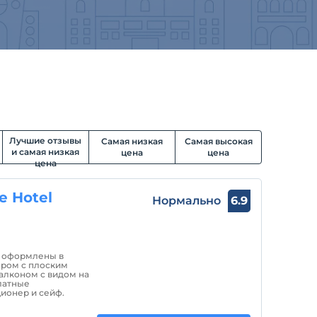
Лучшие отзывы
Самая низкая
Самая высокая
и самая низкая
цена
цена
цена
e Hotel
Нормально
6.9
м оформлены в
ором с плоским
алконом с видом на
латные
ционер и сейф.