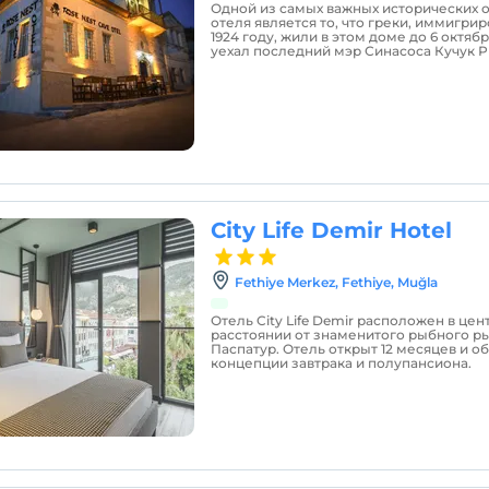
Одной из самых важных исторических 
отеля является то, что греки, иммигри
1924 году, жили в этом доме до 6 октябр
уехал последний мэр Синасоса Кучук Р
City Life Demir Hotel
Fethiye Merkez, Fethiye, Muğla
Отель City Life Demir расположен в цен
расстоянии от знаменитого рыбного ры
Паспатур. Отель открыт 12 месяцев и о
концепции завтрака и полупансиона.