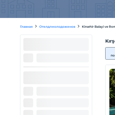
Главная
Отелдлмолодоженов
Kirsehir Balayi ve Ro
Kırş
по