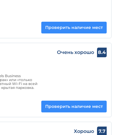
Проверить наличие мест
Очень хорошо
8.4
ls Business
рак» или «только
тный Wi-Fi на всей
 крытая парковка.
Проверить наличие мест
Хорошо
7.7