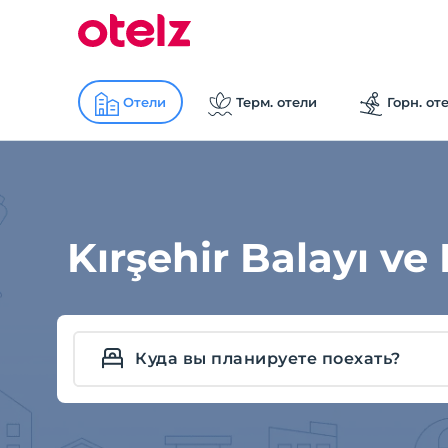
Отели
Терм. отели
Горн. от
Kırşehir Balayı ve