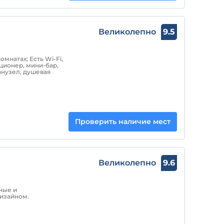
Великолепно
9.5
омнатах; Есть Wi-Fi,
ционер, мини-бар,
анузел, душевая
Проверить наличие мест
Великолепно
9.6
ные и
изайном.