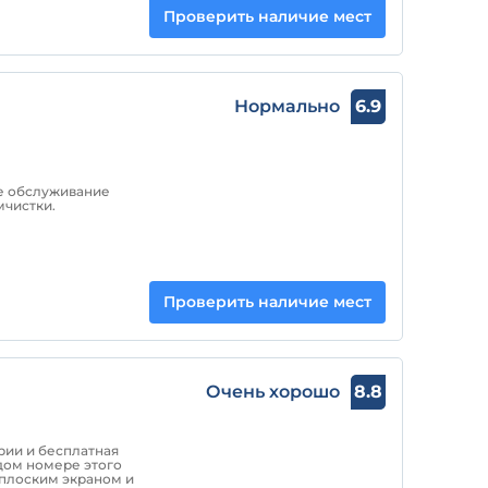
Проверить наличие мест
Нормально
6.9
е обслуживание
мчистки.
Проверить наличие мест
Очень хорошо
8.8
ории и бесплатная
ждом номере этого
 плоским экраном и