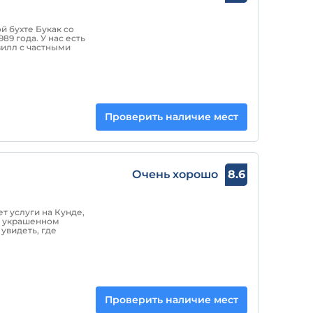
й бухте Букак со
9 года. У нас есть
вилл с частными
Проверить наличие мест
Очень хорошо
8.6
т услуги на Кунде,
, украшенном
увидеть, где
Проверить наличие мест